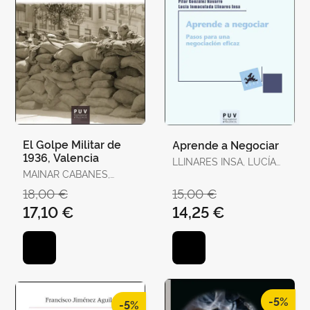
El Golpe Militar de
Aprende a Negociar
1936, Valencia
LLINARES INSA, LUCÍA
MAINAR CABANES,
INMACULADA /
ELADI
GONZÁLEZ NAVARRO,
18,00 €
15,00 €
PILAR
17,10 €
14,25 €
-5%
-5%