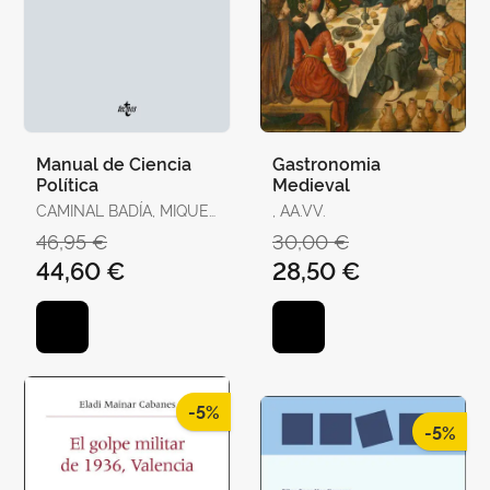
Manual de Ciencia
Gastronomia
Política
Medieval
CAMINAL BADÍA, MIQUEL
, AA.VV.
/ TORRENS, XAVIER / R.
46,95 €
30,00 €
AGUILERA DE PRAT,
44,60 €
28,50 €
CESÁREO / AHEDO,
IGOR / ÁLVAREZ,
GEMMA / ANTÓN, JOAN
/ BAQUÉS, JOSEP /
BREITENSTEIN, SO
-5%
-5%