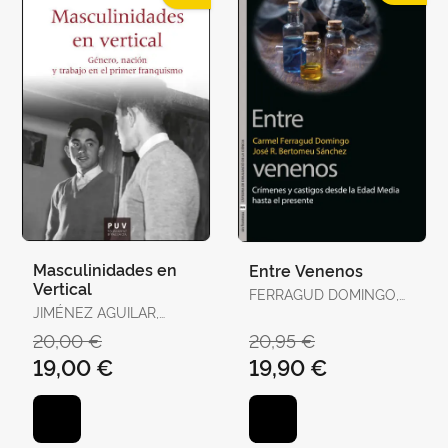
Masculinidades en
Entre Venenos
Vertical
FERRAGUD DOMINGO,
JIMÉNEZ AGUILAR,
CARMEL / BERTOMEU
FRANCISCO
SÁNCHEZ, JOSÉ RAMÓN
20,00 €
20,95 €
19,00 €
19,90 €