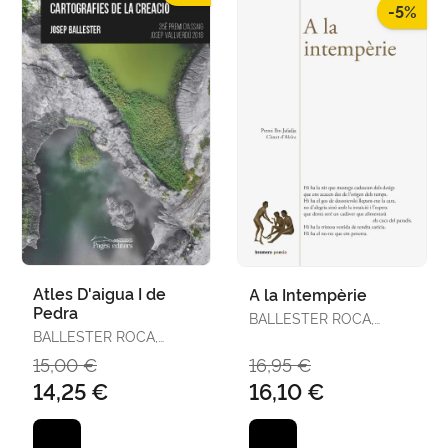
-5%
Atles D'aigua I de
A la Intempèrie
Pedra
BALLESTER ROCA,
BALLESTER ROCA,
JOSEP
JOSEP
15,00 €
16,95 €
14,25 €
16,10 €