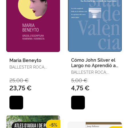
Cómo John Silver el
Maria Beneyto
Largo no Aprendió a
BALLESTER ROCA,
Leer
JOSEP
BALLESTER ROCA,
JOSEP
25,00 €
5,00 €
23,75 €
4,75 €
-5%