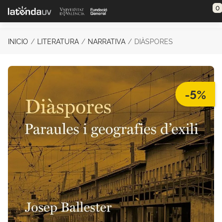
Saltar al contenido principal
0
INICIO
LITERATURA
NARRATIVA
DIÀSPORES
-5%