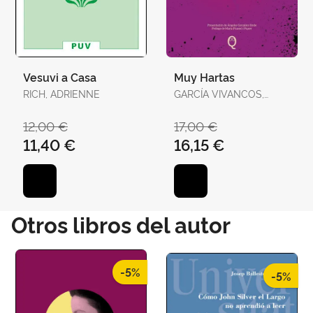
Vesuvi a Casa
Muy Hartas
RICH, ADRIENNE
GARCÍA VIVANCOS,
DAVID / TORELLÓ
TORRENS, ANTÒNIA
12,00 €
17,00 €
11,40 €
16,15 €
Otros libros del autor
-5%
-5%