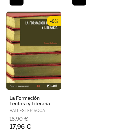
-5%
La Formación
Lectora y Literaria
BALLESTER ROCA,
JOSEP
18,90 €
17,96 €