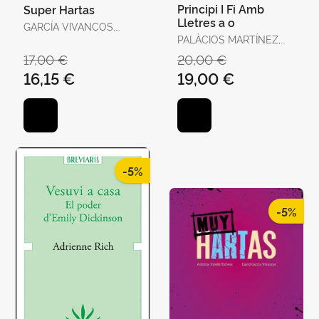
Principi I Fi Amb
Super Hartas
Lletres a o
GARCÍA VIVANCOS,
DAVID / TORELLÓ
PALÀCIOS MARTÍNEZ,
TORRENS, ANTÒNIA
JOSEP
17,00 €
20,00 €
16,15 €
19,00 €
-5%
-5%