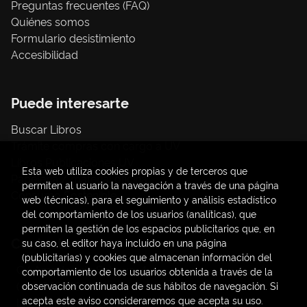
Preguntas frecuentes (FAQ)
Quiénes somos
Formulario desistimiento
Accesibilidad
Puede interesarte
Buscar Libros
Trámite compras con cargo a UV
Libros Publicaciones UV
Esta web utiliza cookies propias y de terceros que
Papelería / material oficina
permiten al usuario la navegación a través de una página
Consumo Sostenible
web (técnicas), para el seguimiento y análisis estadístico
del comportamiento de los usuarios (analíticas), que
permiten la gestión de los espacios publicitarios que, en
Contacto
su caso, el editor haya incluido en una página
(publicitarias) y cookies que almacenan información del
C/ Amadeo de Saboya, 4
comportamiento de los usuarios obtenida a través de la
(+34) 963828968
observación continuada de sus hábitos de navegación. Si
acepta este aviso consideraremos que acepta su uso.
latendauv@fundacio.es