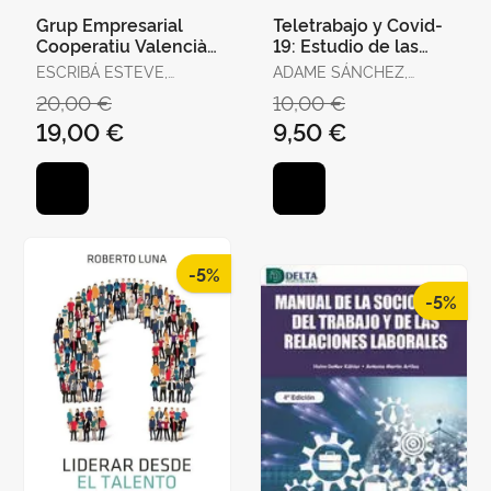
Grup Empresarial
Teletrabajo y Covid-
Cooperatiu Valencià-
19: Estudio de las
Gecv
Variables que
ESCRIBÁ ESTEVE,
ADAME SÁNCHEZ,
Afectan Al
ALEJANDRO / IBORRA
CONSOLACIÓN /
20,00 €
10,00 €
Teletrabajador y
JUAN, MARÍA
CAPLLIURE GINER, EVA
19,00 €
9,50 €
Mª / LEÓN LLORENTE,
CONSUELO
-5%
-5%