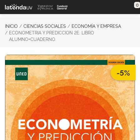
Saltar al contenido principal
0
INICIO
CIENCIAS SOCIALES
ECONOMÍA Y EMPRESA
ECONOMETRIA Y PREDICCION 2E. LIBRO
ALUMNO+CUADERNO.
-5%