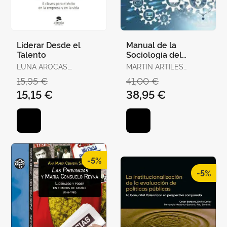
Liderar Desde el
Manual de la
Talento
Sociología del
Trabajo y de las
LUNA AROCAS,
MARTIN ARTILES
Relaciones Laborales
ROBERTO
ANTONIO
15,95 €
41,00 €
15,15 €
38,95 €
-5%
-5%