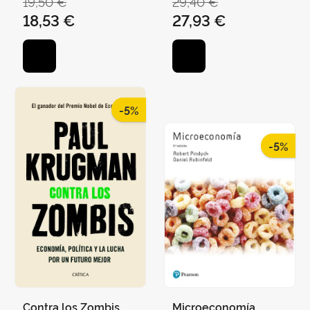
19,50 €
29,40 €
18,53 €
27,93 €
-5%
-5%
Contra los Zombis
Microeconomía