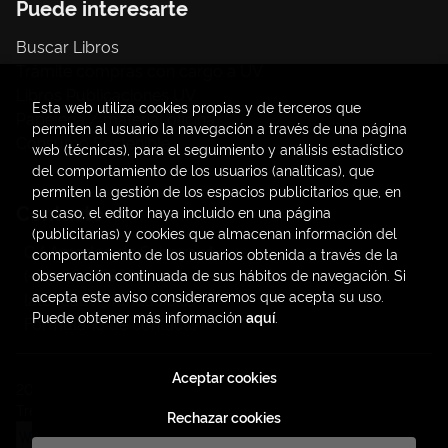
Puede interesarte
Buscar Libros
Trámite compras con cargo a UV
Libros Publicaciones UV
Esta web utiliza cookies propias y de terceros que
Papelería / material oficina
permiten al usuario la navegación a través de una página
Consumo Sostenible
web (técnicas), para el seguimiento y análisis estadístico
del comportamiento de los usuarios (analíticas), que
permiten la gestión de los espacios publicitarios que, en
Contacto
su caso, el editor haya incluido en una página
(publicitarias) y cookies que almacenan información del
C/ Amadeo de Saboya, 4
comportamiento de los usuarios obtenida a través de la
(+34) 963828968
observación continuada de sus hábitos de navegación. Si
acepta este aviso consideraremos que acepta su uso.
latendauv@fundacio.es
Puede obtener más información
aquí
.
Formulario de contacto
Aceptar cookies
2026 ©
LaTendaUV
. Todos los Derechos Reservados |
Trevenque Group
Rechazar cookies