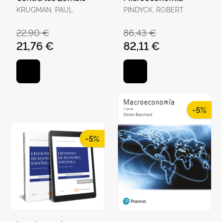
KRUGMAN, PAUL
PINDYCK, ROBERT
22,90 €
86,43 €
21,76 €
82,11 €
-5%
-5%