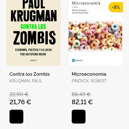
-5%
Contra los Zombis
Microeconomía
KRUGMAN, PAUL
PINDYCK, ROBERT
22,90 €
86,43 €
21,76 €
82,11 €