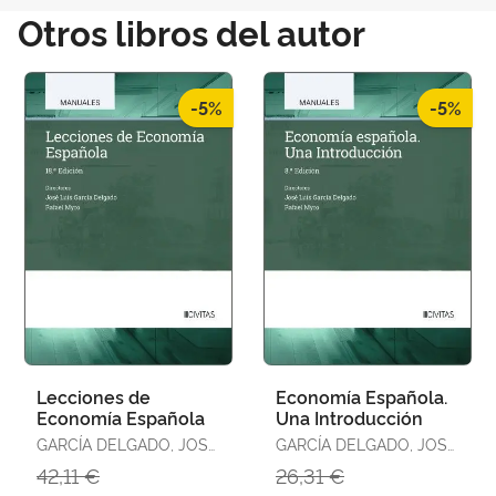
Otros libros del autor
-5%
-5%
Lecciones de
Economía Española.
Economía Española
Una Introducción
GARCÍA DELGADO, JOSÉ
GARCÍA DELGADO, JOSÉ
LUIS
LUIS
42,11 €
26,31 €