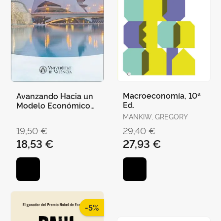
Macroeconomía, 10ª
Avanzando Hacia un
Ed.
Modelo Económico
Sostenible
MANKIW, GREGORY
19,50 €
29,40 €
18,53 €
27,93 €
-5%