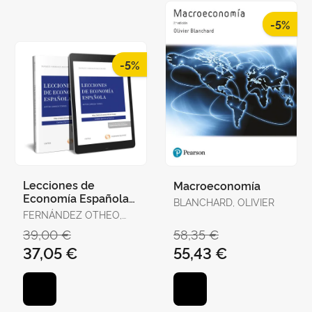
-5%
-5%
Lecciones de
Macroeconomía
Economía Española
BLANCHARD, OLIVIER
(Papel + E-Book)
FERNÁNDEZ OTHEO,
CARLOS M. / GARCÍA
39,00 €
58,35 €
DELGADO, JOSÉ LUIS /
37,05 €
55,43 €
GARRIDO TORRES,
ANTONI / JIMÉNEZ,
JUAN CARL