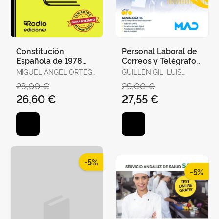
Constitución
Personal Laboral de
Española de 1978
Correos y Telégrafos.
para Oposiciones.
Temario Volumen 1
MIGUEL ÁNGEL ORTEGA
GUILLÉN GIL, LUIS
Test Ordenados por
PALOP
IGNACIO / FORUM DE
28,00 €
29,00 €
Artículos, Re
DE CATALUNYA /
26,60 €
27,55 €
GUILLEN DIAZ,
LOURDES ALEJANDRA
-5%
-5%