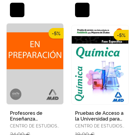
-5%
-5%
Profesores de
Pruebas de Acceso a
Enseñanza
la Universidad para
Secundaria.
Mayores de 25 Años
CENTRO DE ESTUDIOS
CENTRO DE ESTUDIOS
Orientación
Universidades de
VECTOR, S.L.
VECTOR, S.L.
24,00 €
19,00 €