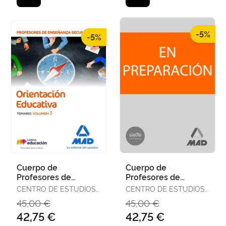
-5%
-5%
Cuerpo de
Cuerpo de
Profesores de
Profesores de
Enseñanza
Enseñanza
CENTRO DE ESTUDIOS
CENTRO DE ESTUDIOS
Secundaria -
Secundaria -
VECTOR, S.L.
VECTOR, S.L.
45,00 €
45,00 €
Orientación
Orientación
42,75 €
42,75 €
Educativa. Temario
Educativa. Temario
Vo
Vo