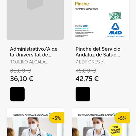
Administrativo/A de
Pinche del Servicio
la Universitat de
Andaluz de Salud.
València. Temario,
Temario Específico
TOJEIRO ALCALÁ,
7 EDITORES /
Test y Supuestos
CARLOS
GONZÁLEZ RABANAL,
38,00 €
45,00 €
Prácti
JOSÉ MANUEL /
36,10 €
42,75 €
SERRANO BARCENA,
ANA MARÍA /
GONZÁLEZ CABALLERO,
MARTA
-5%
-5%