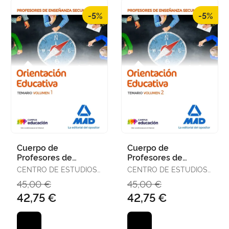
-5%
-5%
Cuerpo de
Cuerpo de
Profesores de
Profesores de
Enseñanza
Enseñanza
CENTRO DE ESTUDIOS
CENTRO DE ESTUDIOS
Secundaria -
Secundaria -
VECTOR, S.L.
VECTOR, S.L.
45,00 €
45,00 €
Orientación
Orientación
42,75 €
42,75 €
Educativa. Temario
Educativa. Temario
Vo
Vo