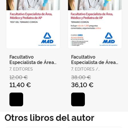
Facultativo
Facultativo
Especialista de Área,
Especialista de Área,
Médico y Pediatra de
Médico y Pediatra de
7, EDITORES
7, EDITORES /
Atención Primaria del
Atención Primaria del
RODRÍGUEZ RIVERA,
12,00 €
38,00 €
Ser
Ser
FRANCISCO ENRIQUE /
11,40 €
36,10 €
GÓMEZ MARTÍNEZ,
DOMINGO / GUERRERO
ARROYO, JOSÉ
Otros libros del autor