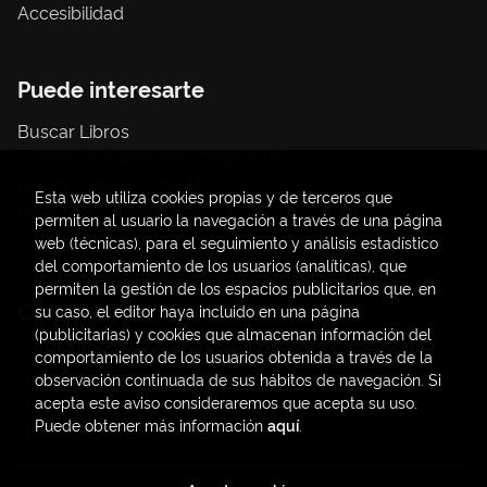
Accesibilidad
Puede interesarte
Buscar Libros
Trámite compras con cargo a UV
Libros Publicaciones UV
Esta web utiliza cookies propias y de terceros que
Papelería / material oficina
permiten al usuario la navegación a través de una página
Consumo Sostenible
web (técnicas), para el seguimiento y análisis estadístico
del comportamiento de los usuarios (analíticas), que
permiten la gestión de los espacios publicitarios que, en
Contacto
su caso, el editor haya incluido en una página
(publicitarias) y cookies que almacenan información del
C/ Amadeo de Saboya, 4
comportamiento de los usuarios obtenida a través de la
(+34) 963828968
observación continuada de sus hábitos de navegación. Si
acepta este aviso consideraremos que acepta su uso.
latendauv@fundacio.es
Puede obtener más información
aquí
.
Formulario de contacto