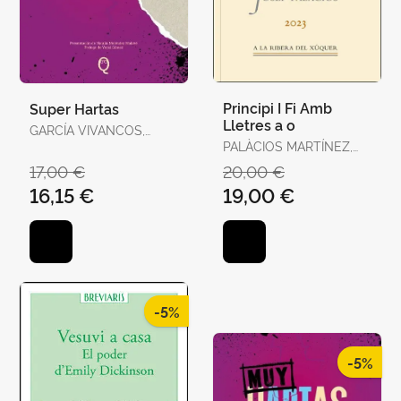
Principi I Fi Amb
Super Hartas
Lletres a o
GARCÍA VIVANCOS,
DAVID / TORELLÓ
PALÀCIOS MARTÍNEZ,
TORRENS, ANTÒNIA
JOSEP
17,00 €
20,00 €
16,15 €
19,00 €
-5%
-5%