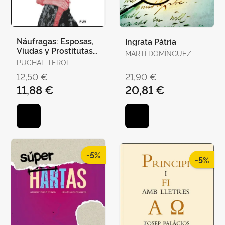
Náufragas: Esposas,
Ingrata Pàtria
Viudas y Prostitutas
MARTÍ DOMÍNGUEZ,
en la Escena
PUCHAL TEROL,
MARTÍ DOMÍNGUEZ
Victoriana
VICTORIA
12,50 €
21,90 €
11,88 €
20,81 €
-5%
-5%