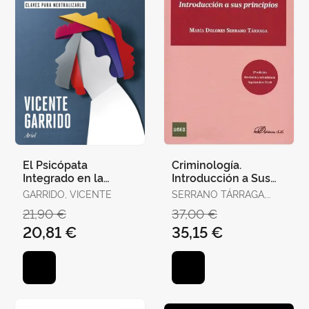
El Psicópata
Criminología.
Integrado en la
Introducción a Sus
Familia, la Empresa y
Principios
GARRIDO, VICENTE
SERRANO TÁRRAGA,
la Política
MARÍA DOLORES
21,90 €
37,00 €
20,81 €
35,15 €