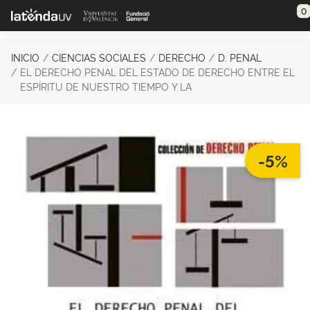
Saltar al contenido principal
0
INICIO
CIENCIAS SOCIALES
DERECHO
D. PENAL
EL DERECHO PENAL DEL ESTADO DE DERECHO ENTRE EL
ESPÍRITU DE NUESTRO TIEMPO Y LA
-5%