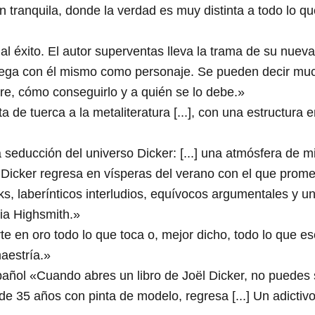
an tranquila, donde la verdad es muy distinta a todo lo 
 al éxito. El autor superventas lleva la trama de su nuev
e juega con él mismo como personaje. Se pueden decir mu
re, cómo conseguirlo y a quién se lo debe.»
de tuerca a la metaliteratura [...], con una estructura e
educción del universo Dicker: [...] una atmósfera de mis
cker regresa en vísperas del verano con el que promete 
cks, laberínticos interludios, equívocos argumentales y u
cia Highsmith.»
e en oro todo lo que toca o, mejor dicho, todo lo que esc
aestría.»
ñol «Cuando abres un libro de Joël Dicker, no puedes solta
e 35 años con pinta de modelo, regresa [...] Un adictivo 