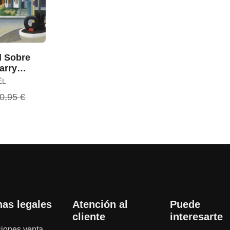
d Sobre
arry
ËL
0,95 €
nas legales
Atención al
Puede
cliente
interesarte
iones venta