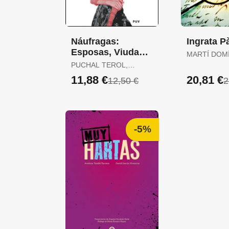
Náufragas:
Ingrata Pà
Esposas, Viudas y
MARTÍ DOM
Prostitutas en la
MARTÍ DOM
PUCHAL TEROL,
Escena Victoriana
VICTORIA
11,88 €
20,81 €
12,50 €
2
-5%