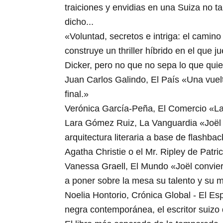
traiciones y envidias en una Suiza no t
dicho...
«Voluntad, secretos e intriga: el camino
construye un thriller híbrido en el qu
Dicker, pero no que no sepa lo que quie
Juan Carlos Galindo, El País «Una vuelta 
final.»
Verónica García-Peña, El Comercio «La s
Lara Gómez Ruiz, La Vanguardia «Joël Di
arquitectura literaria a base de flashba
Agatha Christie o el Mr. Ripley de Patri
Vanessa Graell, El Mundo «Joël conviert
a poner sobre la mesa su talento y su m
Noelia Hontorio, Crónica Global - El Espa
negra contemporánea, el escritor suizo d