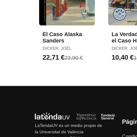
El Caso Alaska
La Verda
Sanders
el Caso H
Quebert
DICKER, JOËL
DICKER, JO
22,71 €
10,40 €
23,90 €
1
Pági
LaTendaUV es un medio propio de
la Universitat de València
Condic