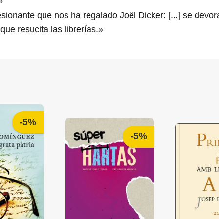
»
ionante que nos ha regalado Joël Dicker: [...] se devor
que resucita las librerías.»
-5%
-5%