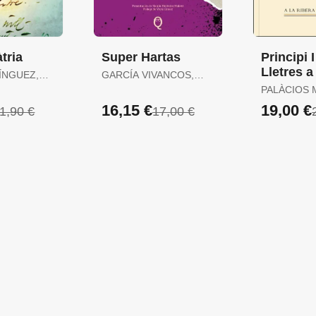
tria
Super Hartas
Principi 
Lletres a
ÍNGUEZ,
GARCÍA VIVANCOS,
ÍNGUEZ
DAVID / TORELLÓ
PALÀCIOS 
TORRENS, ANTÒNIA
JOSEP
16,15 €
19,00 €
1,90 €
17,00 €