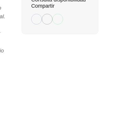
Compartir
o
al.
t
io