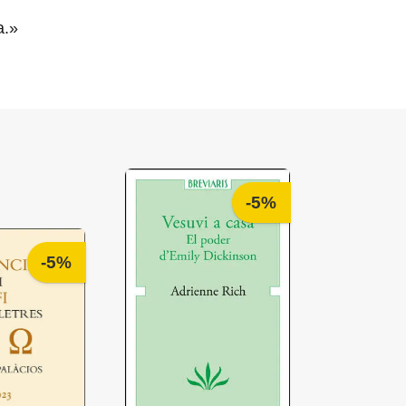
a.»
-5%
-5%