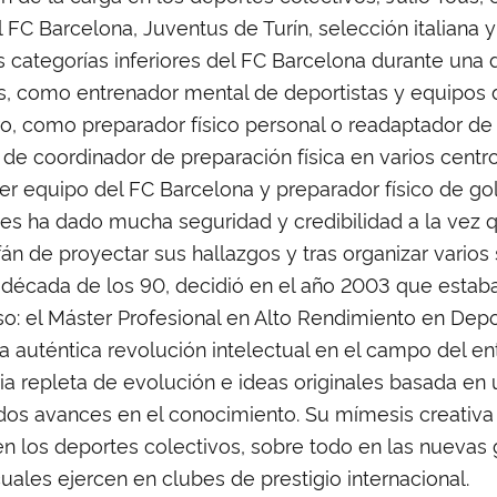
 FC Barcelona, Juventus de Turín, selección italiana 
s categorías inferiores del FC Barcelona durante una 
és, como entrenador mental de deportistas y equipos 
ro, como preparador físico personal o readaptador d
 de coordinador de preparación física en varios cent
er equipo del FC Barcelona y preparador físico de golf
 les ha dado mucha seguridad y credibilidad a la vez q
 afán de proyectar sus hallazgos y tras organizar vario
década de los 90, decidió en el año 2003 que estaba
: el Máster Profesional en Alto Rendimiento en Depo
 auténtica revolución intelectual en el campo del e
a repleta de evolución e ideas originales basada en 
idos avances en el conocimiento. Su mímesis creativa 
n los deportes colectivos, sobre todo en las nuevas
uales ejercen en clubes de prestigio internacional.