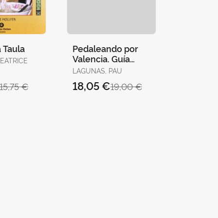
 Taula
Pedaleando por
Valencia. Guía
BEATRICE
Básica
LAGUNAS, PAU
18,05 €
15,75 €
19,00 €