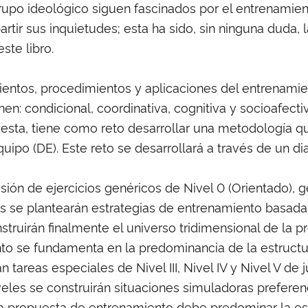
 grupo ideológico siguen fascinados por el entrenami
rtir sus inquietudes; esta ha sido, sin ninguna duda,
ste libro.
imientos, procedimientos y aplicaciones del entrenamie
n: condicional, coordinativa, cognitiva y socioafectiv
esta, tiene como reto desarrollar una metodología qu
quipo (DE). Este reto se desarrollará a través de un
usión de ejercicios genéricos de Nivel 0 (Orientado), g
les se plantearán estrategias de entrenamiento basadas
truirán finalmente el universo tridimensional de la p
o se fundamenta en la predominancia de la estructura
 tareas especiales de Nivel III, Nivel IV y Nivel V de
veles se construirán situaciones simuladoras preferen
a propuesta de entrenamiento debe predominar la estr