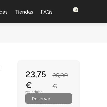
0
adas
Tiendas
FAQs
n
23,75
25,00
€
€
IVA incluido
Reservar