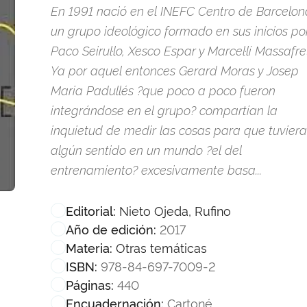
En 1991 nació en el INEFC Centro de Barcelon
un grupo ideológico formado en sus inicios po
Paco Seirul·lo, Xesco Espar y Marcel·lí Massafre
Ya por aquel entonces Gerard Moras y Josep
Maria Padullés ?que poco a poco fueron
integrándose en el grupo? compartían la
inquietud de medir las cosas para que tuvier
algún sentido en un mundo ?el del
entrenamiento? excesivamente basa...
Nieto Ojeda, Rufino
Editorial:
2017
Año de edición:
Otras temáticas
Materia:
978-84-697-7009-2
ISBN:
440
Páginas:
Cartoné
Encuadernación: