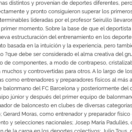
mas distintos y provenían de deportes diferentes, pe
ctamente y pronto consiguieron superar los primeros
erminables lideradas por el profesor Seirul·lo llevar
l primer momento. Sobre la base de que el deportista
ueva estructuración del entrenamiento en los deporte
to basada en la intuición y la experiencia, pero ta
l·lo ?que debe ser considerado el alma creativa del 
esto de componentes, a modo de contrapeso, cristaliz
 muchos y controvertidas para otros. A lo largo de l
 como entrenadores y preparadores físicos al más alt
de balonmano del FC Barcelona y posteriormente del 
uipo júnior y después del primer equipo de balonmano
ador de baloncesto en clubes de diversas categorías
; Gerard Moras, como entrenador y preparador físico 
iento y selecciones nacionales; Josep María Padullés,
ión de la carga en los deportes colectivos; Julio Tous,