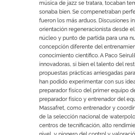
música de jazz se tratara, tocaban te
sonaba bien. Se compenetraban perfe
fueron los más arduos. Discusiones int
orientación regeneracionista desde e
núcleo y punto de partida para una n
concepción diferente del entrenamien
conocimiento científico. A Paco Seiru
innovadoras, si bien el talento del r
propuestas prácticas arriesgadas para
han podido experimentar con sus ideas
preparador físico del primer equipo 
preparador físico y entrenador del eq
Massafret, como entrenador y coordin
de la selección nacional de waterpolo
centros de tecnificación, alto rendim
nivel, y pionero del control y valorac