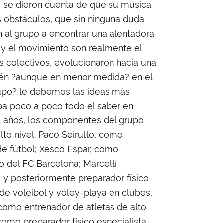
ro se dieron cuenta de que su música
 obstáculos, que sin ninguna duda
on al grupo a encontrar una alentadora
 y el movimiento son realmente el
s colectivos, evolucionaron hacia una
mbién ?aunque en menor medida? en el
grupo? le debemos las ideas más
aba poco a poco todo el saber en
os años, los componentes del grupo
o nivel. Paco Seirul·lo, como
de fútbol; Xesco Espar, como
 del FC Barcelona; Marcel·lí
 y posteriormente preparador físico
de voleibol y vóley-playa en clubes,
 como entrenador de atletas de alto
 como preparador físico especialista