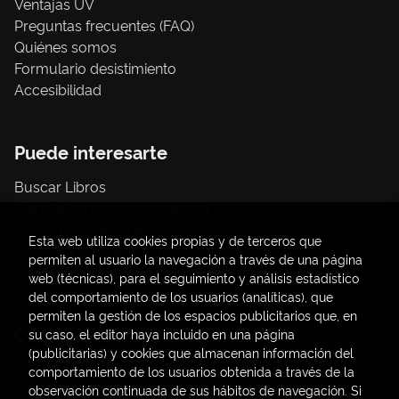
Ventajas UV
Preguntas frecuentes (FAQ)
Quiénes somos
Formulario desistimiento
Accesibilidad
Puede interesarte
Buscar Libros
Trámite compras con cargo a UV
Libros Publicaciones UV
Esta web utiliza cookies propias y de terceros que
Papelería / material oficina
permiten al usuario la navegación a través de una página
Consumo Sostenible
web (técnicas), para el seguimiento y análisis estadístico
del comportamiento de los usuarios (analíticas), que
permiten la gestión de los espacios publicitarios que, en
Contacto
su caso, el editor haya incluido en una página
(publicitarias) y cookies que almacenan información del
C/ Amadeo de Saboya, 4
comportamiento de los usuarios obtenida a través de la
(+34) 963828968
observación continuada de sus hábitos de navegación. Si