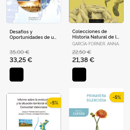
Colecciones de
Desafíos y
Historia Natural de la
Oportunidades de un
Universitat de
Mundo en Transición.
GARCÍA-FORNER, ANNA
València
(ED.)
35,00 €
22,50 €
33,25 €
21,38 €
-5%
-5%