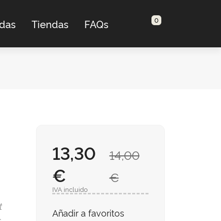
0
adas
Tiendas
FAQs
13,30
14,00
€
€
IVA incluido
t
Añadir a favoritos
s