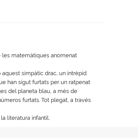
c de les matemàtiques anomenat
 aquest simpàtic drac, un intrèpid
e han sigut furtats per un ratpenat
ges del planeta blau, a més de
meros furtats. Tot plegat, a través
literatura infantil.