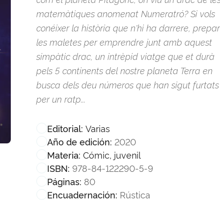
matemàtiques anomenat Numeratró? Si vols
conéixer la història que n'hi ha darrere, prepa
les maletes per emprendre junt amb aquest
simpàtic drac, un intrèpid viatge que et durà
pels 5 continents del nostre planeta Terra en
busca dels deu números que han sigut furtats
per un ratp...
Varias
Editorial:
2020
Año de edición:
Cómic, juvenil
Materia:
978-84-122290-5-9
ISBN:
80
Páginas:
Rústica
Encuadernación: