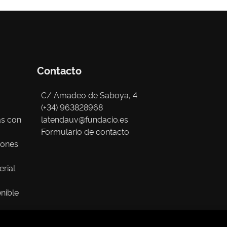
Contacto
C/ Amadeo de Saboya, 4
(+34) 963828968
as con
latendauv@fundacio.es
Formulario de contacto
iones
erial
nible