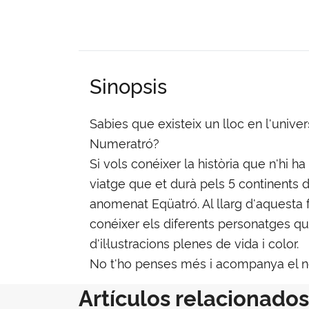
Sinopsis
Sabies que existeix un lloc en l'univ
Numeratró?
Si vols conéixer la història que n'hi 
viatge que et durà pels 5 continents 
anomenat Eqüatró. Al llarg d'aquesta 
conéixer els diferents personatges qu
d'il·lustracions plenes de vida i color.
No t'ho penses més i acompanya el nost
Artículos relacionados