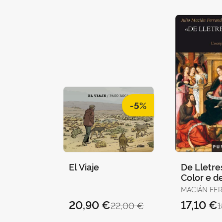
-5%
El Viaje
De Lletre
Color e de
MACIÁN FER
JULIO
20,90 €
17,10 €
22,00 €