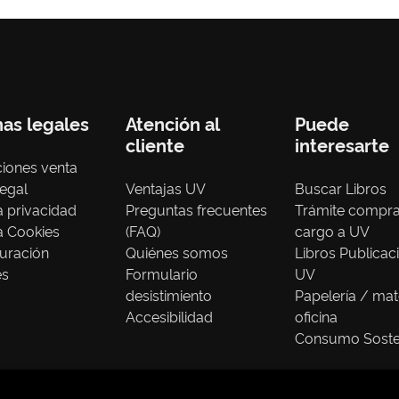
nas legales
Atención al
Puede
cliente
interesarte
iones venta
legal
Ventajas UV
Buscar Libros
ca privacidad
Preguntas frecuentes
Trámite compr
ca Cookies
(FAQ)
cargo a UV
uración
Quiénes somos
Libros Publicac
es
Formulario
UV
desistimiento
Papelería / mat
Accesibilidad
oficina
Consumo Soste