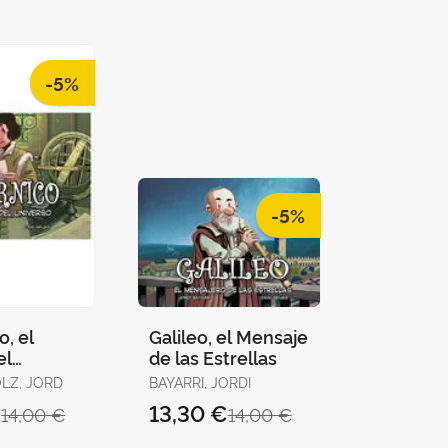
-5%
-5%
, el
Galileo, el Mensaje
el
de las Estrellas
OLZ, JORD
BAYARRI, JORDI
€
13,30 €
14,00 €
14,00 €