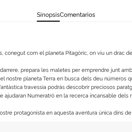
Sinopsis
Comentarios
ers, conegut com el planeta Pitagòric, on viu un dra
ha darrere, prepara les maletes per emprendre junt amb
del nostre planeta Terra en busca dels deu números qu
fantàstica travessia podràs descobrir preciosos parat
e ajudaran Numeratró en la recerca incansable dels nú
re protagonista en aquesta aventura única dins de la 