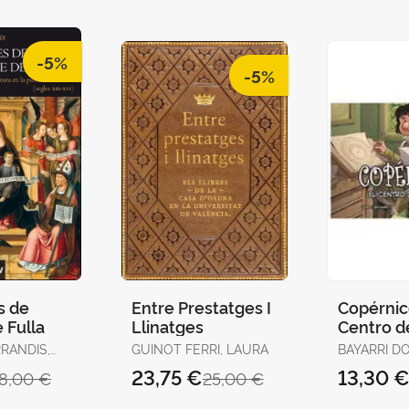
-5%
-5%
s de
Entre Prestatges I
Copérnico
 Fulla
Llinatges
Centro d
Universo
RANDIS,
GUINOT FERRI, LAURA
BAYARRI D
23,75 €
13,30 
18,00 €
25,00 €