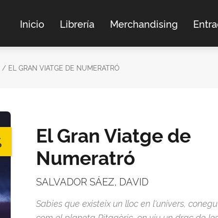
Inicio
Librería
Merchandising
Entr
EL GRAN VIATGE DE NUMERATRÓ
El Gran Viatge de
%
Numeratró
SALVADOR SÁEZ, DAVID
Sabies que existeix un lloc en l'univers, conegu
com el planeta Pitagòric, on viu un drac de le