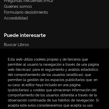
Preguntas frecuentes (FAQ)
Quiénes somos
Formulario desistimiento
Accesibilidad
Puede interesarte
Buscar Libros
Trámite compras con cargo a UV
Libros Publicaciones UV
Esta web utiliza cookies propias y de terceros que
Papelería / material oficina
permiten al usuario la navegación a través de una página
Consumo Sostenible
web (técnicas), para el seguimiento y análisis estadístico
del comportamiento de los usuarios (analíticas), que
permiten la gestión de los espacios publicitarios que, en
Contacto
su caso, el editor haya incluido en una página
(publicitarias) y cookies que almacenan información del
C/ Amadeo de Saboya, 4
comportamiento de los usuarios obtenida a través de la
(+34) 963828968
observación continuada de sus hábitos de navegación. Si
acepta este aviso consideraremos que acepta su uso.
latendauv@fundacio.es