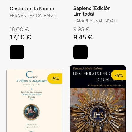
Sapiens (Edición
Gestos en la Noche
Limitada)
FERNÁNDEZ GALEANO,
JAVIER
HARARI, YUVAL NOAH
18,00 €
9,95 €
17,10 €
9,45 €
-5%
-5%