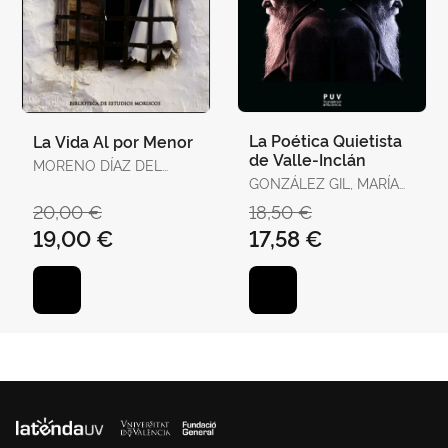
La Poética Quietista
La Vida Al por Menor
de Valle-Inclán
MORENO DÍAZ DEL
CAMPO, FRANCISCO J.
GONZÁLEZ GIL, MARÍA
ISABEL
20,00 €
18,50 €
19,00 €
17,58 €