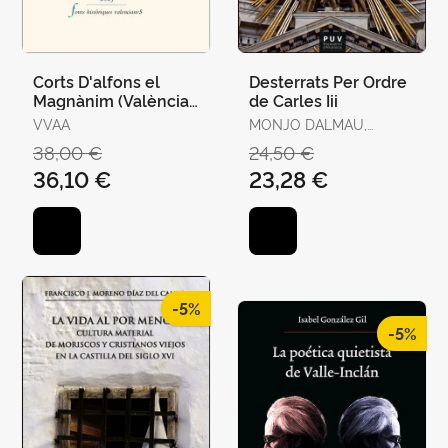
Corts D'alfons el
Desterrats Per Ordre
Magnànim (València,
de Carles Iii
1417-1418) Ii
VVAA
MONJO DALMAU,
FRANCESC-JOAN
38,00 €
24,50 €
36,10 €
23,28 €
-5%
-5%