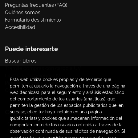
Preguntas frecuentes (FAQ)
Quiénes somos
Formulario desistimiento
Accesibilidad
Puede interesarte
Buscar Libros
Trámite compras con cargo a UV
Libros Publicaciones UV
Esta web utiliza cookies propias y de terceros que
Papelería / material oficina
permiten al usuario la navegación a través de una página
Consumo Sostenible
web (técnicas), para el seguimiento y análisis estadístico
del comportamiento de los usuarios (analíticas), que
permiten la gestión de los espacios publicitarios que, en
Contacto
su caso, el editor haya incluido en una página
(publicitarias) y cookies que almacenan información del
C/ Amadeo de Saboya, 4
comportamiento de los usuarios obtenida a través de la
(+34) 963828968
observación continuada de sus hábitos de navegación. Si
acepta este aviso consideraremos que acepta su uso.