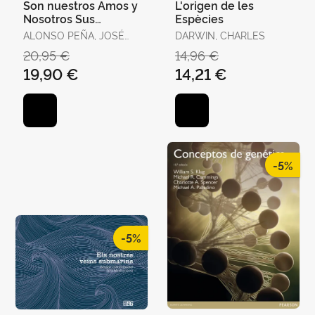
Son nuestros Amos y
L'origen de les
Nosotros Sus
Espècies
Esclavos
ALONSO PEÑA, JOSÉ
DARWIN, CHARLES
RAMÓN
20,95 €
14,96 €
19,90 €
14,21 €
-5%
-5%