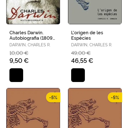
Charles Darwin.
L'origen de les
Autobiografia (1809-
Espècies
1882)
DARWIN, CHARLES R.
DARWIN, CHARLES R.
10,00 €
49,00 €
9,50 €
46,55 €
-5%
-5%