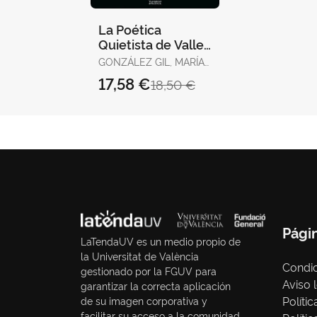
La Poética
Quietista de Valle-
Inclán
GONZÁLEZ GIL, MARÍA
ISABEL
17,58 €
18,50 €
Pági
LaTendaUV es un medio propio de
la Universitat de València
Condic
gestionado por la FGUV para
Aviso 
garantizar la correcta aplicación
Políti
de su imagen corporativa y
facilitar su acceso a la comunidad