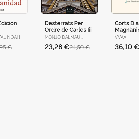
Edición
Desterrats Per
Corts D'a
Ordre de Carles Iii
Magnàn
(València
VAL NOAH
MONJO DALMAU,
VVAA
1418) Ii
FRANCESC-JOAN
23,28 €
36,10 
,95 €
24,50 €