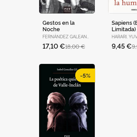
Gestos en la
Sapiens (
Noche
Limitada)
FERNÁNDEZ GALEANO,
HARARI, YU
JAVIER
17,10 €
9,45 €
18,00 €
9
-5%