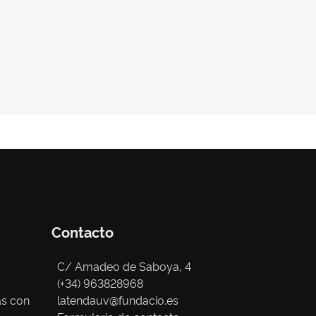
Contacto
C/ Amadeo de Saboya, 4
(+34) 963828968
as con
latendauv@fundacio.es