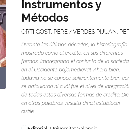
Instrumentos y
Métodos
ORTI GOST, PERE
VERDES PIJUAN, PE
/
Durante las últimas décadas, la historiografía
mostrado cómo el crédito, en sus diferentes
formas, impregnaba el conjunto de la socied
en el Occidente bajomedieval. Ahora bien,
todavía no se conoce suficientemente bien c
se articularon ni cuál fue el nivel de integraci
de todas estas diversas formas de crédito. Di
en otras palabras, resulta difícil establecer
cuále...
Universitat Valencia
Editorial: