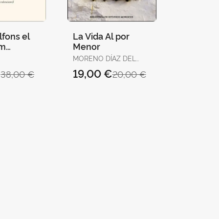
lfons el
La Vida Al por
im
Menor
, 1417-
MORENO DÍAZ DEL
CAMPO, FRANCISCO J.
€
19,00 €
38,00 €
20,00 €