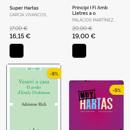
Principi I Fi Amb
Super Hartas
Lletres a o
GARCÍA VIVANCOS,
DAVID / TORELLÓ
PALÀCIOS MARTÍNEZ,
TORRENS, ANTÒNIA
JOSEP
17,00 €
20,00 €
16,15 €
19,00 €
-5%
-5%