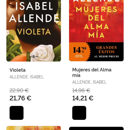
Mujeres del Alma
Violeta
mía
ALLENDE, ISABEL
ALLENDE, ISABEL
22,90 €
14,96 €
21,76 €
14,21 €