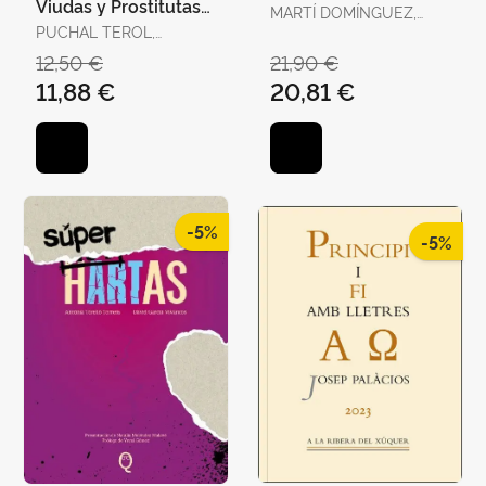
Viudas y Prostitutas
MARTÍ DOMÍNGUEZ,
en la Escena
PUCHAL TEROL,
MARTÍ DOMÍNGUEZ
Victoriana
VICTORIA
12,50 €
21,90 €
11,88 €
20,81 €
-5%
-5%