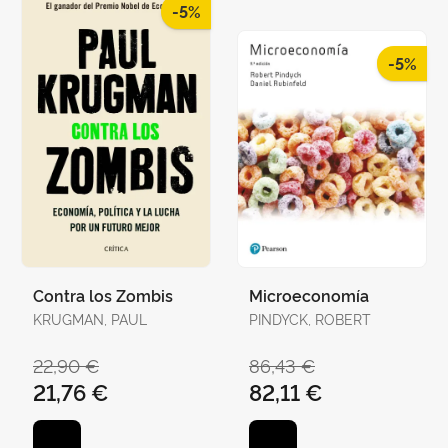
-5%
-5%
Contra los Zombis
Microeconomía
KRUGMAN, PAUL
PINDYCK, ROBERT
22,90 €
86,43 €
21,76 €
82,11 €