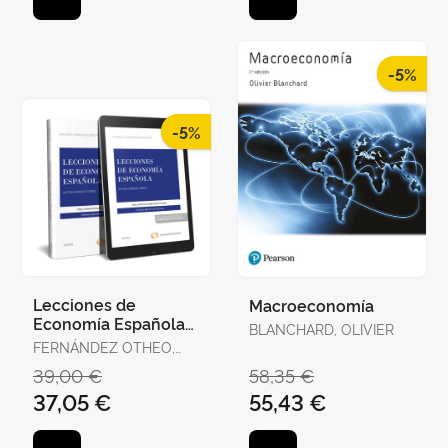
-5%
-5%
Lecciones de
Macroeconomía
Economía Española
BLANCHARD, OLIVIER
(Papel + E-Book)
FERNÁNDEZ OTHEO,
CARLOS M. / GARCÍA
39,00 €
58,35 €
DELGADO, JOSÉ LUIS /
37,05 €
55,43 €
GARRIDO TORRES,
ANTONI / JIMÉNEZ,
JUAN CARL