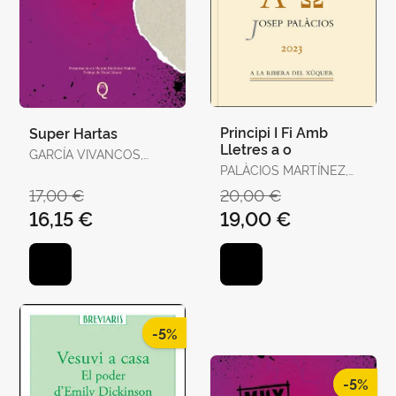
Principi I Fi Amb
Super Hartas
Lletres a o
GARCÍA VIVANCOS,
DAVID / TORELLÓ
PALÀCIOS MARTÍNEZ,
TORRENS, ANTÒNIA
JOSEP
17,00 €
20,00 €
16,15 €
19,00 €
-5%
-5%