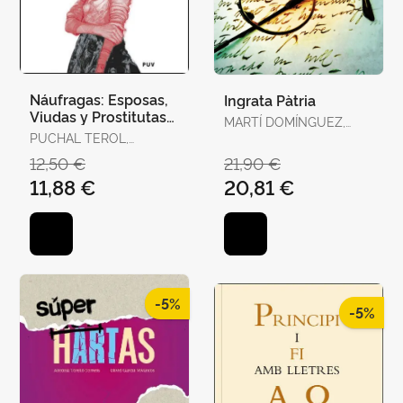
Náufragas: Esposas,
Ingrata Pàtria
Viudas y Prostitutas
MARTÍ DOMÍNGUEZ,
en la Escena
PUCHAL TEROL,
MARTÍ DOMÍNGUEZ
Victoriana
VICTORIA
12,50 €
21,90 €
11,88 €
20,81 €
-5%
-5%