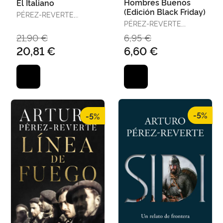
Hombres Buenos
El Italiano
(Edición Black Friday)
PÉREZ-REVERTE,
ARTURO
PÉREZ-REVERTE,
ARTURO
21,90 €
6,95 €
20,81 €
6,60 €
-5%
-5%