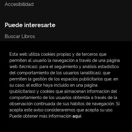
Accesibilidad
Puede interesarte
Buscar Libros
Trámite compras con cargo a UV
Libros Publicaciones UV
Esta web utiliza cookies propias y de terceros que
Papelería / material oficina
permiten al usuario la navegación a través de una página
Consumo Sostenible
web (técnicas), para el seguimiento y análisis estadístico
del comportamiento de los usuarios (analíticas), que
permiten la gestión de los espacios publicitarios que, en
Contacto
su caso, el editor haya incluido en una página
(publicitarias) y cookies que almacenan información del
C/ Amadeo de Saboya, 4
comportamiento de los usuarios obtenida a través de la
(+34) 963828968
observación continuada de sus hábitos de navegación. Si
acepta este aviso consideraremos que acepta su uso.
latendauv@fundacio.es
Puede obtener más información
aquí
.
Formulario de contacto