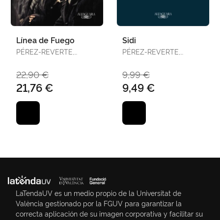
Línea de Fuego
Sidi
PÉREZ-REVERTE,
PÉREZ-REVERTE,
ARTURO
ARTURO
22,90 €
9,99 €
21,76 €
9,49 €
LaTendaUV es un medio propio de la Universitat de
València gestionado por la FGUV para garantizar la
correcta aplicación de su imagen corporativa y facilitar su