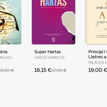
tria
Super Hartas
Principi 
Lletres a
ÍNGUEZ,
GARCÍA VIVANCOS,
ÍNGUEZ
DAVID / TORELLÓ
PALÀCIOS 
TORRENS, ANTÒNIA
JOSEP
16,15 €
19,00 
21,90 €
17,00 €