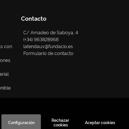
Contacto
C/ Amadeo de Saboya, 4
(+34) 963828968
as con
latendauv@fundacio.es
Formulario de contacto
iones
erial
nible
Rechazar 
Configuración
Aceptar cookies
cookies