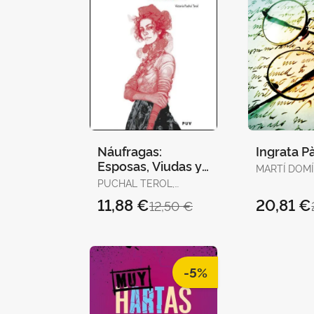
Náufragas:
Ingrata Pà
Esposas, Viudas y
MARTÍ DOM
Prostitutas en la
MARTÍ DOM
PUCHAL TEROL,
Escena Victoriana
VICTORIA
11,88 €
20,81 €
12,50 €
-5%