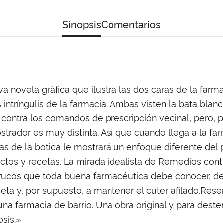
Sinopsis
Comentarios
 novela gráfica que ilustra las dos caras de la far
intríngulis de la farmacia. Ambas visten la bata bla
s contra los comandos de prescripción vecinal, pero, 
strador es muy distinta. Así que cuando llega a la fa
as de la botica le mostrará un enfoque diferente del pa
tos y recetas. La mirada idealista de Remedios cont
s trucos que toda buena farmacéutica debe conocer, d
eceta y, por supuesto, a mantener el cúter afilado.Rese
na farmacia de barrio. Una obra original y para destern
sis.»