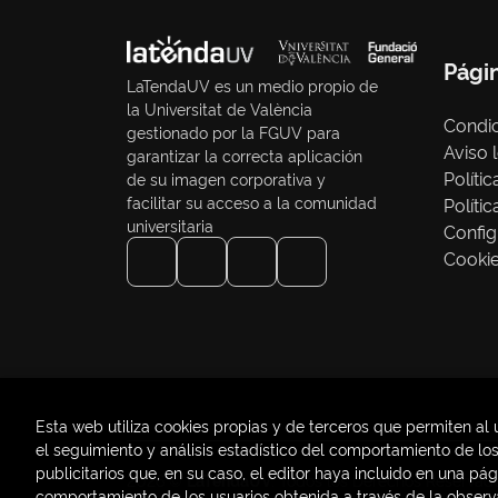
Pági
LaTendaUV es un medio propio de
la Universitat de València
Condic
gestionado por la FGUV para
Aviso 
garantizar la correcta aplicación
Políti
de su imagen corporativa y
facilitar su acceso a la comunidad
Políti
universitaria
Config
Cooki
Esta web utiliza cookies propias y de terceros que permiten al 
el seguimiento y análisis estadístico del comportamiento de los 
publicitarios que, en su caso, el editor haya incluido en una pá
2026 ©
LaTendaUV
. Todos los Derechos Reservad
comportamiento de los usuarios obtenida a través de la observ