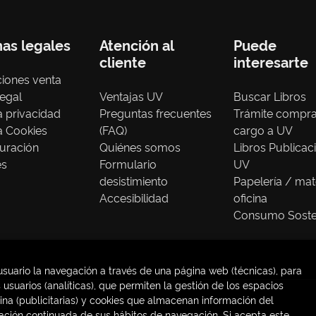
nas legales
Atención al
Puede
cliente
interesarte
iones venta
legal
Ventajas UV
Buscar Libros
ca privacidad
Preguntas frecuentes
Trámite compr
ca Cookies
(FAQ)
cargo a UV
uración
Quiénes somos
Libros Publicac
es
Formulario
UV
desistimiento
Papelería / mat
Accesibilidad
oficina
Consumo Soste
usuario la navegación a través de una página web (técnicas), para
usuarios (analíticas), que permiten la gestión de los espacios
gina (publicitarias) y cookies que almacenan información del
os |
Trevenque Group
ación continuada de sus hábitos de navegación. Si acepta este