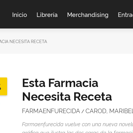
Inicio
Librería
Merchandising
Entr
ACIA NECESITA RECETA
Esta Farmacia
%
Necesita Receta
FARMAENFURECIDA
CAROD, MARIBE
/
Farmaenfurecida vuelve con una nueva novel
gráfica que ilustra las dos caras de la farmaci