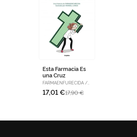
Esta Farmacia Es
una Cruz
FARMAENFURECIDA /
CAROD, MARIBEL
17,01 €
17,90 €