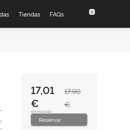
0
adas
Tiendas
FAQs
17,01
17,90
€
€
L
IVA incluido
Reservar
a
a.