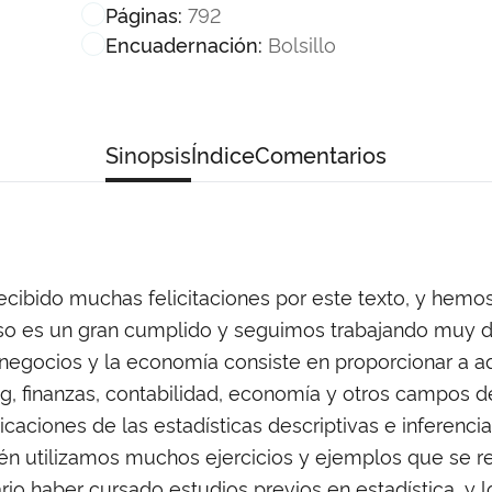
792
Páginas:
Bolsillo
Encuadernación:
Sinopsis
Índice
Comentarios
recibido muchas felicitaciones por este texto, y hem
o es un gran cumplido y seguimos trabajando muy du
s negocios y la economía consiste en proporcionar a 
g, finanzas, contabilidad, economía y otros campos d
licaciones de las estadísticas descriptivas e inferenc
én utilizamos muchos ejercicios y ejemplos que se r
ario haber cursado estudios previos en estadística, y 