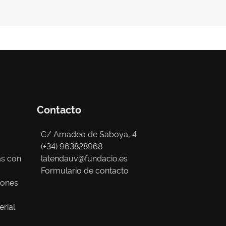
Contacto
C/ Amadeo de Saboya, 4
(+34) 963828968
as con
latendauv@fundacio.es
Formulario de contacto
iones
erial