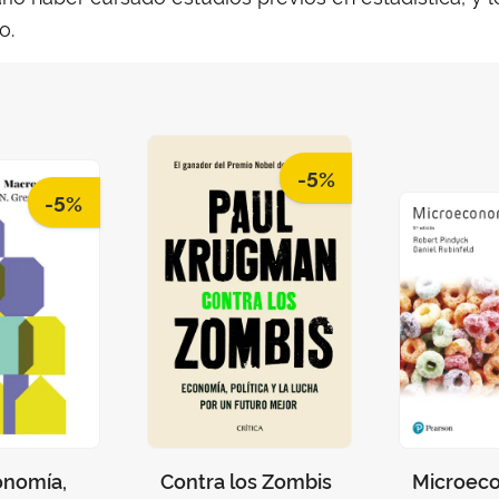
o.
-5%
-5%
nomía,
Contra los Zombis
Microec