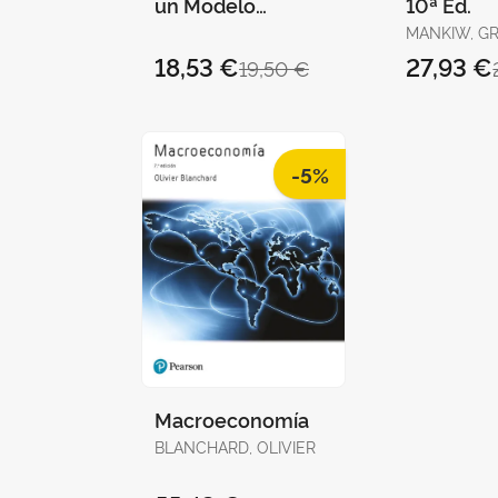
un Modelo
10ª Ed.
Económico
MANKIW, G
Sostenible
18,53 €
27,93 €
19,50 €
-5%
Macroeconomía
BLANCHARD, OLIVIER