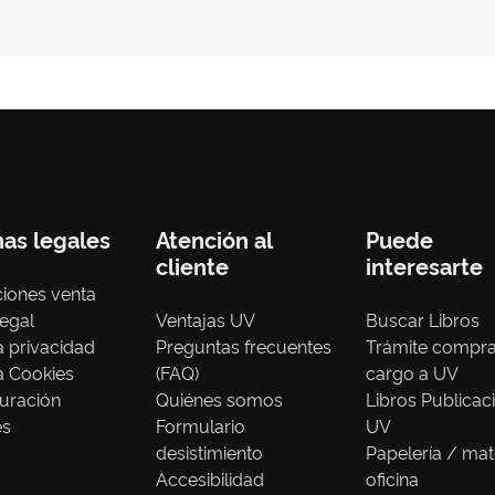
nas legales
Atención al
Puede
cliente
interesarte
iones venta
legal
Ventajas UV
Buscar Libros
ca privacidad
Preguntas frecuentes
Trámite compr
ca Cookies
(FAQ)
cargo a UV
uración
Quiénes somos
Libros Publicac
es
Formulario
UV
desistimiento
Papelería / mat
Accesibilidad
oficina