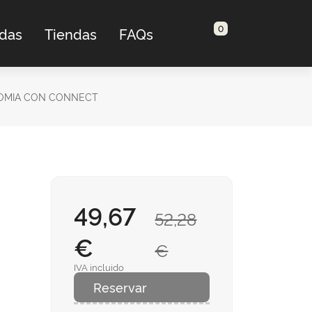
0
adas
Tiendas
FAQs
NOMIA CON CONNECT
49,67
52,28
€
€
IVA incluido
Reservar