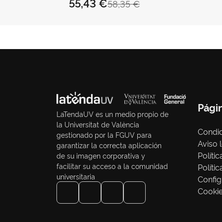
55,43 €
58,35 €
Pági
LaTendaUV es un medio propio de
la Universitat de València
Condic
gestionado por la FGUV para
Aviso 
garantizar la correcta aplicación
Políti
de su imagen corporativa y
facilitar su acceso a la comunidad
Políti
universitaria
Config
Cooki