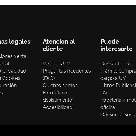
nas legales
Atención al
Puede
cliente
interesarte
iones venta
legal
Ventajas UV
Buscar Libros
ca privacidad
Preguntas frecuentes
Trámite compr
ca Cookies
(FAQ)
cargo a UV
uración
Quiénes somos
Libros Publicac
es
Formulario
UV
desistimiento
Papelería / mat
Accesibilidad
oficina
Consumo Soste