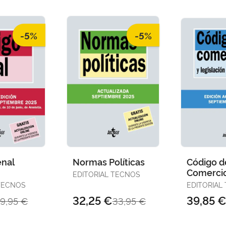
-5%
-5%
enal
Normas Políticas
Código d
Comerci
EDITORIAL TECNOS
 TECNOS
EDITORIAL
32,25 €
39,85 
19,95 €
33,95 €