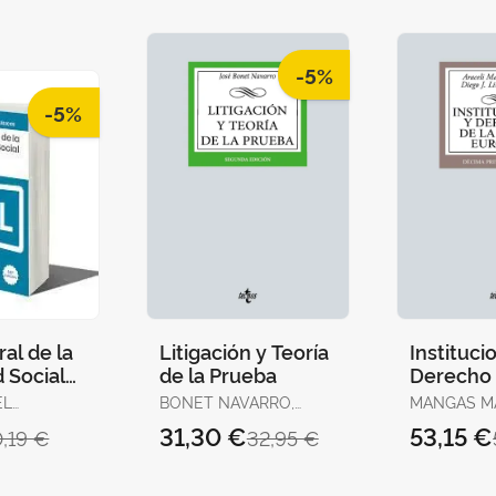
-5%
-5%
al de la
Litigación y Teoría
Instituci
 Social
de la Prueba
Derecho 
2025
Unión E
EL
BONET NAVARRO,
MANGAS MA
JOSÉ
ARACELI / LIÑÁN
31,30 €
53,15 €
0,19 €
32,95 €
NOGUERAS,