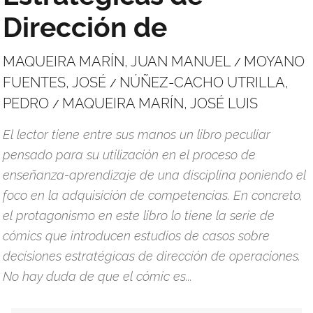
Dirección de
MAQUEIRA MARÍN, JUAN MANUEL
MOYANO
/
FUENTES, JOSÉ
NÚÑEZ-CACHO UTRILLA,
/
PEDRO
MAQUEIRA MARÍN, JOSÉ LUIS
/
El lector tiene entre sus manos un libro peculiar
pensado para su utilización en el proceso de
enseñanza-aprendizaje de una disciplina poniendo el
foco en la adquisición de competencias. En concreto,
el protagonismo en este libro lo tiene la serie de
cómics que introducen estudios de casos sobre
decisiones estratégicas de dirección de operaciones.
No hay duda de que el cómic es...