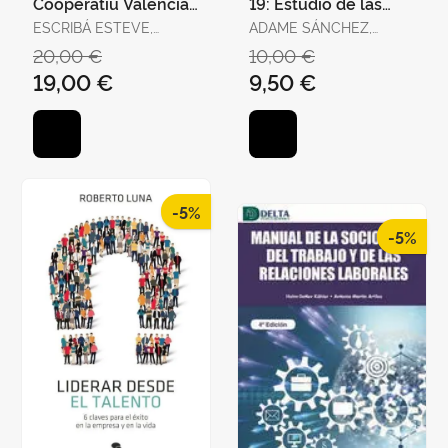
Cooperatiu Valencià-
19: Estudio de las
Gecv
Variables que
ESCRIBÁ ESTEVE,
ADAME SÁNCHEZ,
Afectan Al
ALEJANDRO / IBORRA
CONSOLACIÓN /
20,00 €
10,00 €
Teletrabajador y
JUAN, MARÍA
CAPLLIURE GINER, EVA
19,00 €
9,50 €
Mª / LEÓN LLORENTE,
CONSUELO
-5%
-5%