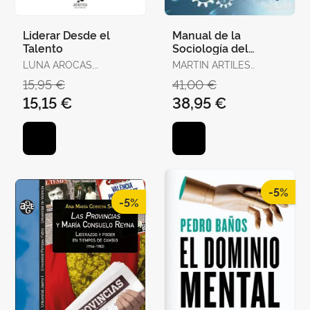
Liderar Desde el
Manual de la
Talento
Sociología del
Trabajo y de las
LUNA AROCAS,
MARTIN ARTILES
Relaciones Laborales
ROBERTO
ANTONIO
15,95 €
41,00 €
15,15 €
38,95 €
-5%
-5%