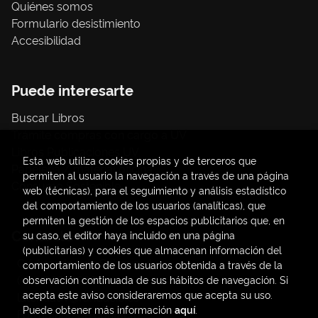
Quiénes somos
Formulario desistimiento
Accesibilidad
Puede interesarte
Buscar Libros
Trámite compras con cargo a UV
Libros Publicaciones UV
Esta web utiliza cookies propias y de terceros que
Papelería / material oficina
permiten al usuario la navegación a través de una página
Consumo Sostenible
web (técnicas), para el seguimiento y análisis estadístico
del comportamiento de los usuarios (analíticas), que
permiten la gestión de los espacios publicitarios que, en
Contacto
su caso, el editor haya incluido en una página
(publicitarias) y cookies que almacenan información del
C/ Amadeo de Saboya, 4
comportamiento de los usuarios obtenida a través de la
(+34) 963828968
observación continuada de sus hábitos de navegación. Si
acepta este aviso consideraremos que acepta su uso.
latendauv@fundacio.es
Puede obtener más información
aquí
.
Formulario de contacto