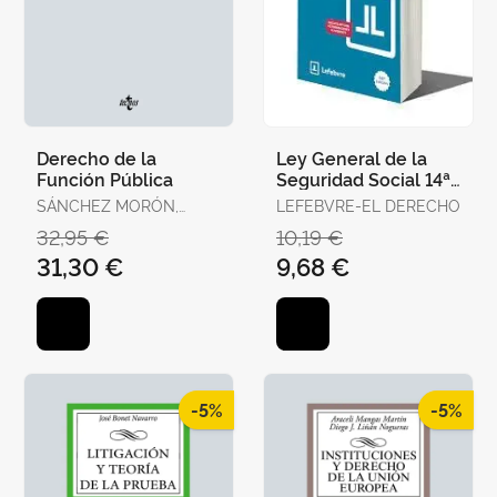
Derecho de la
Ley General de la
Función Pública
Seguridad Social 14ª
Edc. 2025
SÁNCHEZ MORÓN,
LEFEBVRE-EL DERECHO
MIGUEL
32,95 €
10,19 €
31,30 €
9,68 €
-5%
-5%