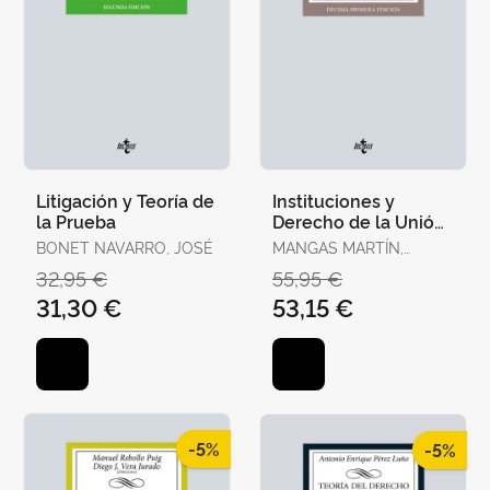
Litigación y Teoría de
Instituciones y
la Prueba
Derecho de la Unión
Europea
BONET NAVARRO, JOSÉ
MANGAS MARTÍN,
ARACELI / LIÑÁN
32,95 €
55,95 €
NOGUERAS, DIEGO J.
31,30 €
53,15 €
-5%
-5%