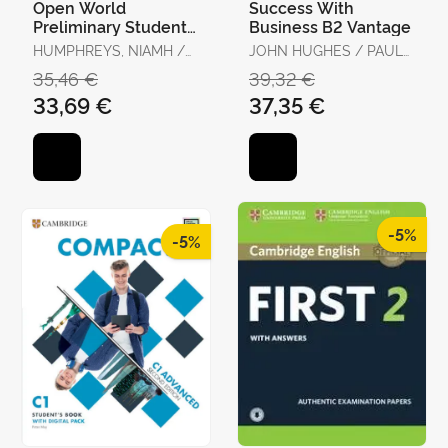
Open World
Success With
Preliminary Student's
Business B2 Vantage
Book With Answers
HUMPHREYS, NIAMH /
JOHN HUGHES / PAUL
With Digital Pack
KINGSLEY, SUSAN /
DUMMETT / MARA
35,46 €
39,32 €
DIGNEN, SHEILA
PEDRETTI / HELEN
33,69 €
37,35 €
STEPHENSON / ROLF
COOK
-5%
-5%