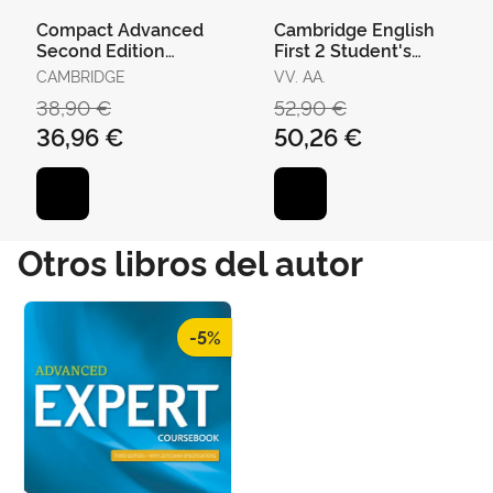
Compact Advanced
Cambridge English
Second Edition
First 2 Student's
Student's Book With
Book With Answers
CAMBRIDGE
VV. AA.
Answers With Digital
And Audio
38,90 €
52,90 €
Pack
36,96 €
50,26 €
Otros libros del autor
-5%