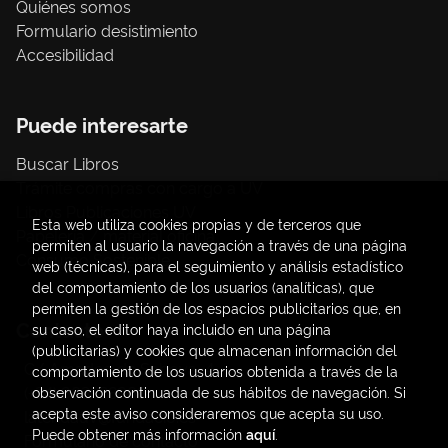
Quiénes somos
Formulario desistimiento
Accesibilidad
Puede interesarte
Buscar Libros
Trámite compras con cargo a UV
Libros Publicaciones UV
Esta web utiliza cookies propias y de terceros que
Papelería / material oficina
permiten al usuario la navegación a través de una página
Consumo Sostenible
web (técnicas), para el seguimiento y análisis estadístico
del comportamiento de los usuarios (analíticas), que
permiten la gestión de los espacios publicitarios que, en
Contacto
su caso, el editor haya incluido en una página
(publicitarias) y cookies que almacenan información del
C/ Amadeo de Saboya, 4
comportamiento de los usuarios obtenida a través de la
(+34) 963828968
observación continuada de sus hábitos de navegación. Si
acepta este aviso consideraremos que acepta su uso.
latendauv@fundacio.es
Puede obtener más información
aquí
.
Formulario de contacto