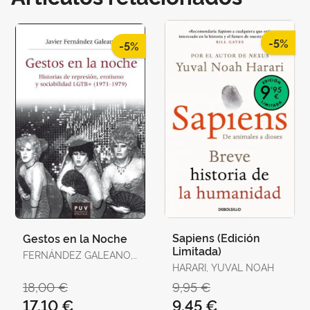
-5%
-5%
Sapiens (Edición
Gestos en la Noche
Limitada)
FERNÁNDEZ GALEANO,
JAVIER
HARARI, YUVAL NOAH
18,00 €
9,95 €
17,10 €
9,45 €