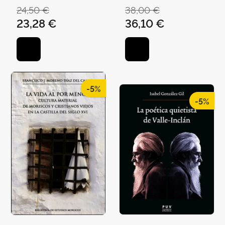
FRANCESC-JOAN
24,50 €
38,00 €
23,28 €
36,10 €
-5%
-5%