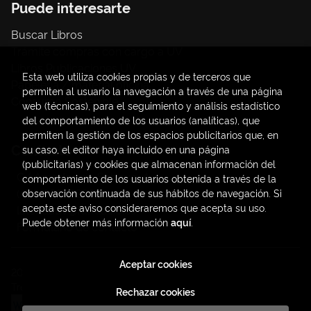
Puede interesarte
Buscar Libros
Trámite compras con cargo a UV
Libros Publicaciones UV
Esta web utiliza cookies propias y de terceros que
Papelería / material oficina
permiten al usuario la navegación a través de una página
Consumo Sostenible
web (técnicas), para el seguimiento y análisis estadístico
del comportamiento de los usuarios (analíticas), que
permiten la gestión de los espacios publicitarios que, en
Contacto
su caso, el editor haya incluido en una página
(publicitarias) y cookies que almacenan información del
C/ Amadeo de Saboya, 4
comportamiento de los usuarios obtenida a través de la
(+34) 963828968
observación continuada de sus hábitos de navegación. Si
acepta este aviso consideraremos que acepta su uso.
latendauv@fundacio.es
Puede obtener más información
aquí
.
Formulario de contacto
Aceptar cookies
2026 ©
LaTendaUV
. Todos los Derechos Reservados |
Trevenque Group
Rechazar cookies