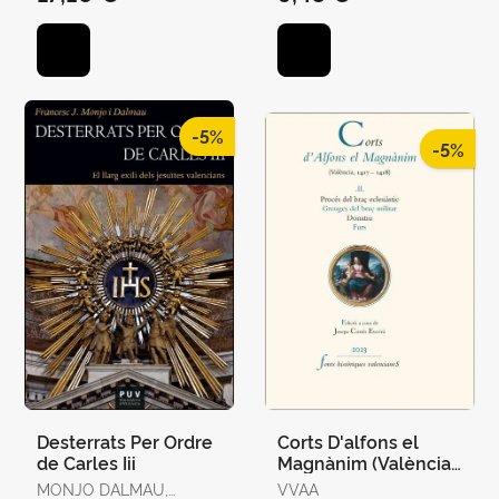
-5%
-5%
Desterrats Per Ordre
Corts D'alfons el
de Carles Iii
Magnànim (València,
1417-1418) Ii
MONJO DALMAU,
VVAA