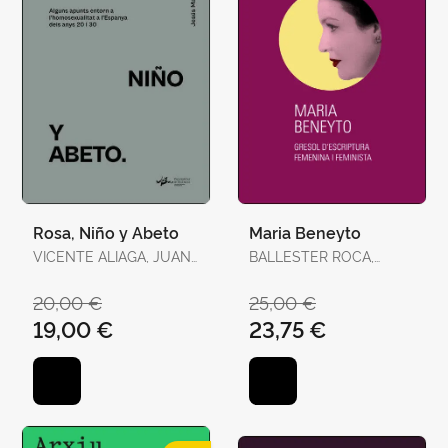
Rosa, Niño y Abeto
Maria Beneyto
VICENTE ALIAGA, JUAN
BALLESTER ROCA,
/ CLEMINSON, RICHARD
JOSEP
/ PERAL, EMILIO
20,00 €
25,00 €
19,00 €
23,75 €