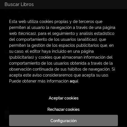
Buscar Libros
Trámite compras con cargo a UV
Libros Publicaciones UV
Esta web utiliza cookies propias y de terceros que
Papelería / material oficina
permiten al usuario la navegación a través de una página
Consumo Sostenible
web (técnicas), para el seguimiento y análisis estadístico
del comportamiento de los usuarios (analíticas), que
permiten la gestión de los espacios publicitarios que, en
Contacto
su caso, el editor haya incluido en una página
(publicitarias) y cookies que almacenan información del
C/ Amadeo de Saboya, 4
comportamiento de los usuarios obtenida a través de la
(+34) 963828968
observación continuada de sus hábitos de navegación. Si
acepta este aviso consideraremos que acepta su uso.
latendauv@fundacio.es
Puede obtener más información
aquí
.
Formulario de contacto
Aceptar cookies
2026 ©
LaTendaUV
. Todos los Derechos Reservados |
Trevenque Group
Rechazar cookies
Configuración