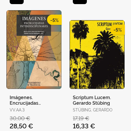
-5%
-5%
Imágenes.
Scriptum Lucem.
Encrucijadas
Gerardo Stübing
Interdisciplinares
VV.AA.3
STÜBING, GERARDO
30,00 €
17,19 €
28,50 €
16,33 €