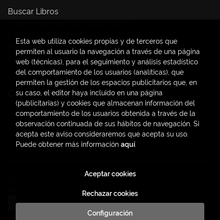
Buscar Libros
Trámite compras con cargo a UV
Libros Publicaciones UV
Esta web utiliza cookies propias y de terceros que
Papelería / material oficina
permiten al usuario la navegación a través de una página
Consumo Sostenible
web (técnicas), para el seguimiento y análisis estadístico
del comportamiento de los usuarios (analíticas), que
permiten la gestión de los espacios publicitarios que, en
Contacto
su caso, el editor haya incluido en una página
(publicitarias) y cookies que almacenan información del
C/ Amadeo de Saboya, 4
comportamiento de los usuarios obtenida a través de la
(+34) 963828968
observación continuada de sus hábitos de navegación. Si
acepta este aviso consideraremos que acepta su uso.
latendauv@fundacio.es
Puede obtener más información
aquí
.
Formulario de contacto
Aceptar cookies
2026 ©
LaTendaUV
. Todos los Derechos Reservados |
Trevenque Group
Rechazar cookies
Configuración