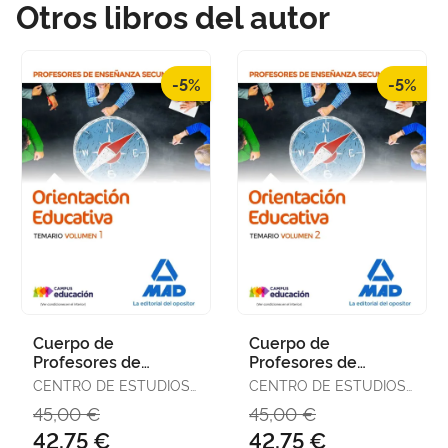
Otros libros del autor
-5%
-5%
Cuerpo de
Cuerpo de
Profesores de
Profesores de
Enseñanza
Enseñanza
CENTRO DE ESTUDIOS
CENTRO DE ESTUDIOS
Secundaria -
Secundaria -
VECTOR, S.L.
VECTOR, S.L.
45,00 €
45,00 €
Orientación
Orientación
42,75 €
42,75 €
Educativa. Temario
Educativa. Temario