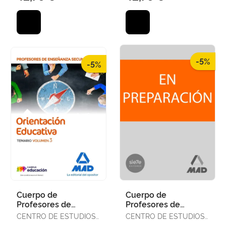
Vo
Vo
-5%
-5%
Cuerpo de
Cuerpo de
Profesores de
Profesores de
Enseñanza
Enseñanza
CENTRO DE ESTUDIOS
CENTRO DE ESTUDIOS
Secundaria -
Secundaria -
VECTOR, S.L.
VECTOR, S.L.