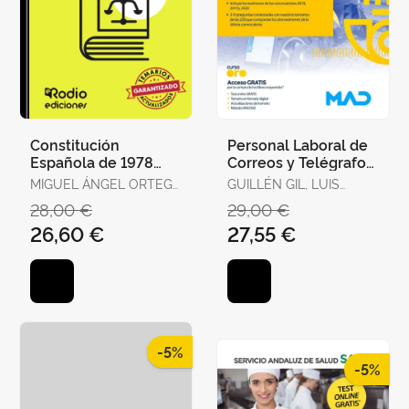
Constitución
Personal Laboral de
Española de 1978
Correos y Telégrafos.
para Oposiciones.
Temario Volumen 1
MIGUEL ÁNGEL ORTEGA
GUILLÉN GIL, LUIS
Test Ordenados por
PALOP
IGNACIO / FORUM DE
28,00 €
29,00 €
Artículos, Re
DE CATALUNYA /
26,60 €
27,55 €
GUILLEN DIAZ,
LOURDES ALEJANDRA
-5%
-5%