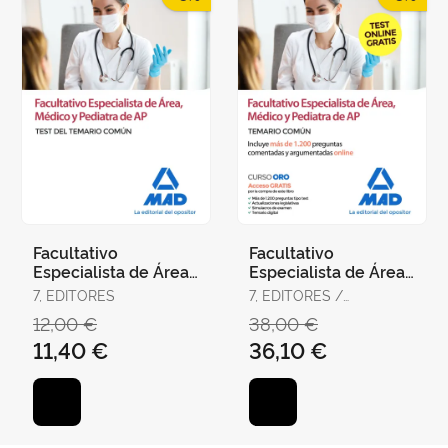
Facultativo
Facultativo
Especialista de Área,
Especialista de Área,
Médico y Pediatra de
Médico y Pediatra de
7, EDITORES
7, EDITORES /
Atención Primaria del
Atención Primaria del
RODRÍGUEZ RIVERA,
12,00 €
38,00 €
Ser
Ser
FRANCISCO ENRIQUE /
11,40 €
36,10 €
GÓMEZ MARTÍNEZ,
DOMINGO / GUERRERO
ARROYO, JOSÉ