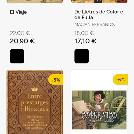
De Lletres de Color e
El Viaje
de Fulla
MACIÁN FERRANDIS,
JULIO
22,00 €
18,00 €
20,90 €
17,10 €
-5%
-5%