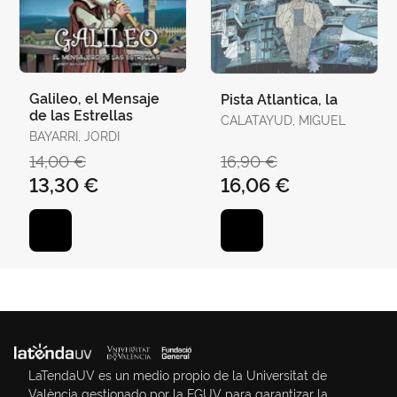
Galileo, el Mensaje
Pista Atlantica, la
de las Estrellas
CALATAYUD, MIGUEL
BAYARRI, JORDI
14,00 €
16,90 €
13,30 €
16,06 €
LaTendaUV es un medio propio de la Universitat de
València gestionado por la FGUV para garantizar la