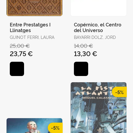
Entre Prestatges I
Copérnico, el Centro
Llinatges
del Universo
GUINOT FERRI, LAURA
BAYARRI DOLZ, JORD
25,00 €
14,00 €
23,75 €
13,30 €
-5%
-5%