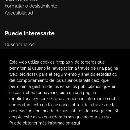
Formulario desistimiento
Accesibilidad
Puede interesarte
Buscar Libros
Trámite compras con cargo a UV
Libros Publicaciones UV
Esta web utiliza cookies propias y de terceros que
Papelería / material oficina
permiten al usuario la navegación a través de una página
Consumo Sostenible
web (técnicas), para el seguimiento y análisis estadístico
del comportamiento de los usuarios (analíticas), que
permiten la gestión de los espacios publicitarios que, en
Contacto
su caso, el editor haya incluido en una página
(publicitarias) y cookies que almacenan información del
C/ Amadeo de Saboya, 4
comportamiento de los usuarios obtenida a través de la
(+34) 963828968
observación continuada de sus hábitos de navegación. Si
acepta este aviso consideraremos que acepta su uso.
latendauv@fundacio.es
Puede obtener más información
aquí
.
Formulario de contacto