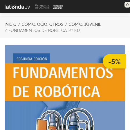
Saltar al contenido principal
0
INICIO
COMIC, OCIO, OTROS
CÓMIC, JUVENIL
FUNDAMENTOS DE ROB}TICA, 2? ED.
-5%