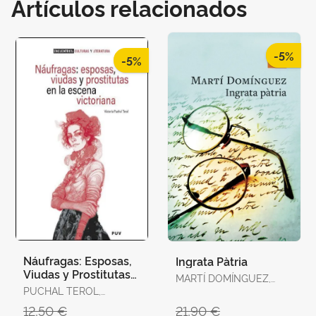
Artículos relacionados
-5%
-5%
Náufragas: Esposas,
Ingrata Pàtria
Viudas y Prostitutas
MARTÍ DOMÍNGUEZ,
en la Escena
PUCHAL TEROL,
MARTÍ DOMÍNGUEZ
Victoriana
VICTORIA
12,50 €
21,90 €