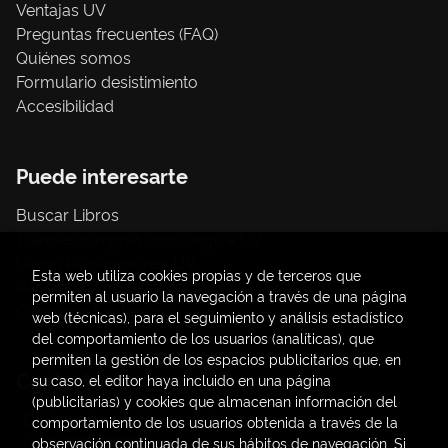
Ventajas UV
Preguntas frecuentes (FAQ)
Quiénes somos
Formulario desistimiento
Accesibilidad
Puede interesarte
Buscar Libros
Trámite compras con cargo a UV
Libros Publicaciones UV
Esta web utiliza cookies propias y de terceros que
Papelería / material oficina
permiten al usuario la navegación a través de una página
Consumo Sostenible
web (técnicas), para el seguimiento y análisis estadístico
del comportamiento de los usuarios (analíticas), que
permiten la gestión de los espacios publicitarios que, en
Contacto
su caso, el editor haya incluido en una página
(publicitarias) y cookies que almacenan información del
C/ Amadeo de Saboya, 4
comportamiento de los usuarios obtenida a través de la
(+34) 963828968
observación continuada de sus hábitos de navegación. Si