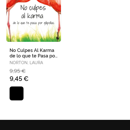
No Culpes Al Karma
de lo que te Pasa por
Gilipollas
NORTON, LAURA
9,95 €
9,45 €