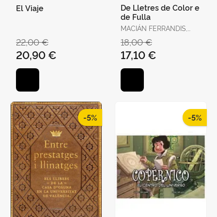
De Lletres de Color e
El Viaje
de Fulla
MACIÁN FERRANDIS,
JULIO
22,00 €
18,00 €
20,90 €
17,10 €
-5%
-5%