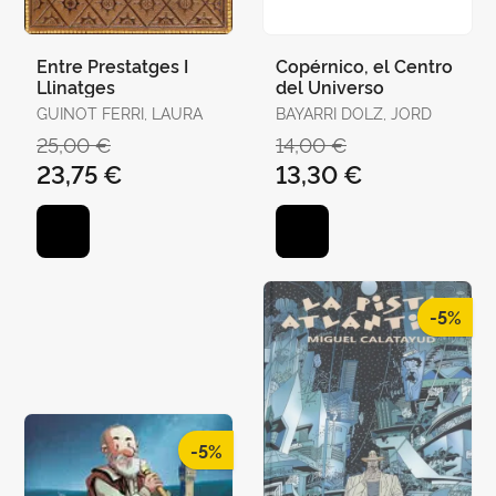
Entre Prestatges I
Copérnico, el Centro
Llinatges
del Universo
GUINOT FERRI, LAURA
BAYARRI DOLZ, JORD
25,00 €
14,00 €
23,75 €
13,30 €
-5%
-5%