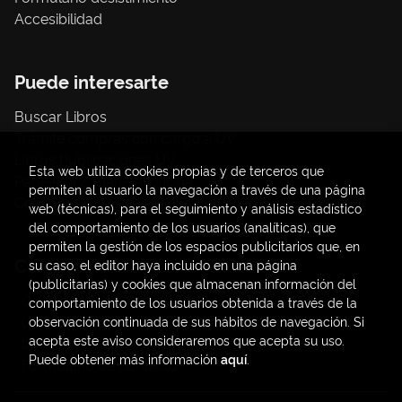
Accesibilidad
Puede interesarte
Buscar Libros
Trámite compras con cargo a UV
Libros Publicaciones UV
Esta web utiliza cookies propias y de terceros que
Papelería / material oficina
permiten al usuario la navegación a través de una página
Consumo Sostenible
web (técnicas), para el seguimiento y análisis estadístico
del comportamiento de los usuarios (analíticas), que
permiten la gestión de los espacios publicitarios que, en
Contacto
su caso, el editor haya incluido en una página
(publicitarias) y cookies que almacenan información del
C/ Amadeo de Saboya, 4
comportamiento de los usuarios obtenida a través de la
(+34) 963828968
observación continuada de sus hábitos de navegación. Si
acepta este aviso consideraremos que acepta su uso.
latendauv@fundacio.es
Puede obtener más información
aquí
.
Formulario de contacto