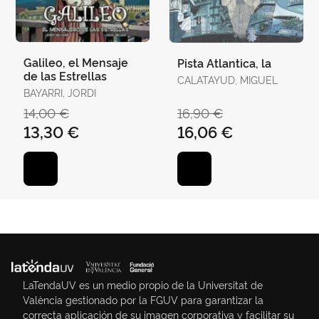
Galileo, el Mensaje
Pista Atlantica, la
de las Estrellas
CALATAYUD, MIGUEL
BAYARRI, JORDI
14,00 €
16,90 €
13,30 €
16,06 €
LaTendaUV es un medio propio de la Universitat de
València gestionado por la FGUV para garantizar la
correcta aplicación de su imagen corporativa y facilitar su