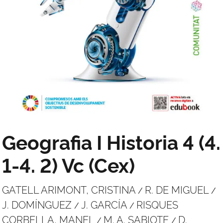
Geografia I Historia 4 (4.
1-4. 2) Vc (Cex)
GATELL ARIMONT, CRISTINA
R. DE MIGUEL
/
/
J. DOMÍNGUEZ
J. GARCÍA
RISQUES
/
/
CORBELLA, MANEL
M. A. SABIOTE
D.
/
/