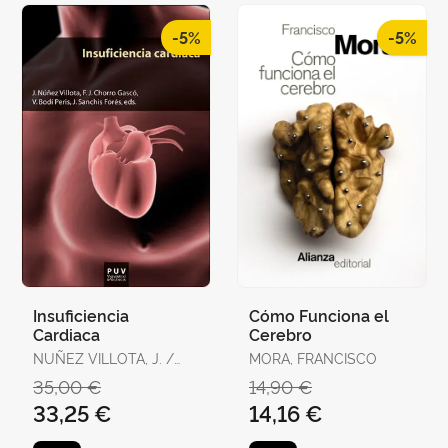
-5%
-5%
Insuficiencia
Cómo Funciona el
Cardiaca
Cerebro
NUÑEZ VILLOTA, J. /
MORA, FRANCISCO
CHORRO GASCO, F.J.
35,00 €
14,90 €
33,25 €
14,16 €