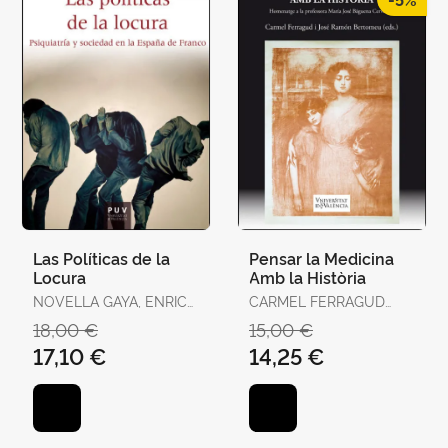
Las Políticas de la
Pensar la Medicina
Locura
Amb la Història
NOVELLA GAYA, ENRIC
CARMEL FERRAGUD
JOSEP
DOMINGO I JOSÉ
18,00 €
15,00 €
RAMÓN BERTOMEU
17,10 €
14,25 €
SÁNCHEZ