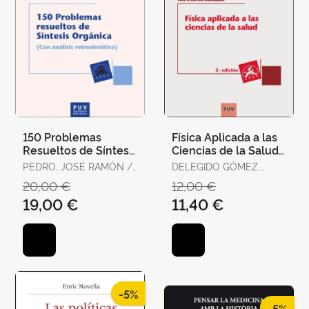
150 Problemas
Física Aplicada a las
Resueltos de Síntesis
Ciencias de la Salud
Orgánica (Con
(2ª Edición)
PEDRO, JOSÉ RAMÓN /
DELEGIDO GÓMEZ,
Análisis
VILA, CARLOS / SANZ,
JESÚS / JIMÉNEZ
20,00 €
12,00 €
Retrosintético)
AMPARO /
MUÑOZ, JUAN C. /
19,00 €
11,40 €
MONTESINOS, MARC /
HERRÁEZ DOMÍNGUEZ,
MONLEÓN, ALICIA
JOSÉ V.
-5%
-5%