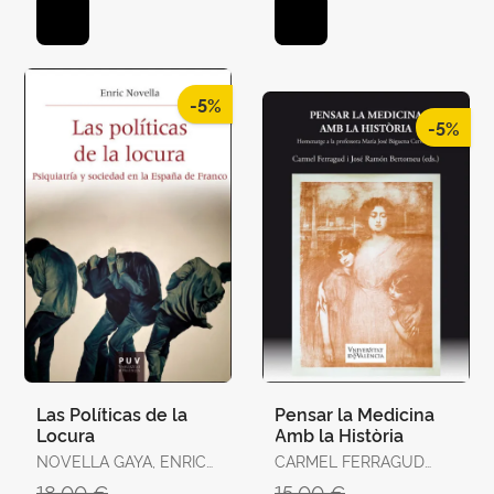
-5%
-5%
Las Políticas de la
Pensar la Medicina
Locura
Amb la Història
NOVELLA GAYA, ENRIC
CARMEL FERRAGUD
JOSEP
DOMINGO I JOSÉ
18,00 €
15,00 €