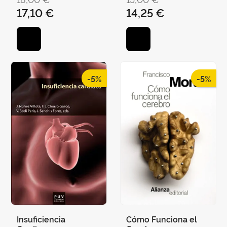
RAMÓN BERTOMEU
17,10 €
14,25 €
SÁNCHEZ
-5%
-5%
Insuficiencia
Cómo Funciona el