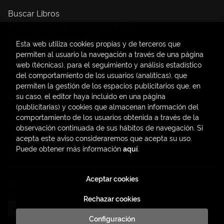
Buscar Libros
Trámite compras con cargo a UV
Libros Publicaciones UV
Esta web utiliza cookies propias y de terceros que
Papelería / material oficina
permiten al usuario la navegación a través de una página
Consumo Sostenible
web (técnicas), para el seguimiento y análisis estadístico
del comportamiento de los usuarios (analíticas), que
permiten la gestión de los espacios publicitarios que, en
Contacto
su caso, el editor haya incluido en una página
(publicitarias) y cookies que almacenan información del
C/ Amadeo de Saboya, 4
comportamiento de los usuarios obtenida a través de la
(+34) 963828968
observación continuada de sus hábitos de navegación. Si
acepta este aviso consideraremos que acepta su uso.
latendauv@fundacio.es
Puede obtener más información
aquí
.
Formulario de contacto
Aceptar cookies
2026 ©
LaTendaUV
. Todos los Derechos Reservados |
Trevenque Group
Rechazar cookies
Configuración