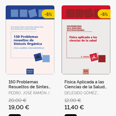
-5%
-5%
150 Problemas
Física Aplicada a las
Resueltos de Síntesis
Ciencias de la Salud
Orgánica (Con
(2ª Edición)
PEDRO, JOSÉ RAMÓN /
DELEGIDO GÓMEZ,
Análisis
VILA, CARLOS / SANZ,
JESÚS / JIMÉNEZ
20,00 €
12,00 €
Retrosintético)
AMPARO /
MUÑOZ, JUAN C. /
19,00 €
11,40 €
MONTESINOS, MARC /
HERRÁEZ DOMÍNGUEZ,
MONLEÓN, ALICIA
JOSÉ V.