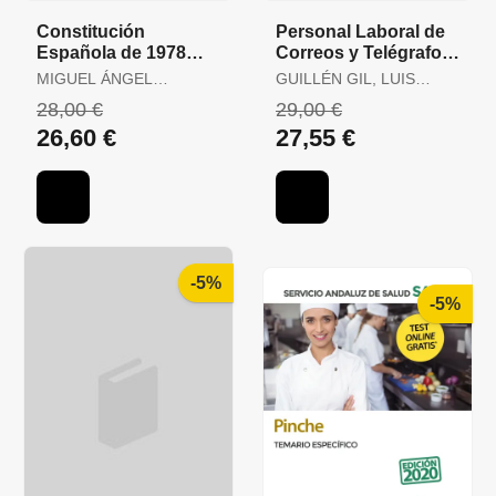
Constitución
Personal Laboral de
Española de 1978
Correos y Telégrafos.
para Oposiciones.
Temario Volumen 1
MIGUEL ÁNGEL
GUILLÉN GIL, LUIS
Test Ordenados por
ORTEGA PALOP
IGNACIO / FORUM DE
28,00 €
29,00 €
Artículos, Re
DE CATALUNYA /
26,60 €
27,55 €
GUILLEN DIAZ,
LOURDES ALEJANDRA
-5%
-5%