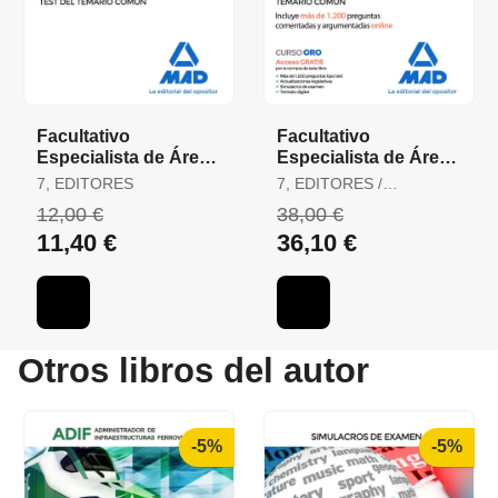
Facultativo
Facultativo
Especialista de Área,
Especialista de Área,
Médico y Pediatra de
Médico y Pediatra de
7, EDITORES
7, EDITORES /
Atención Primaria del
Atención Primaria del
RODRÍGUEZ RIVERA,
12,00 €
38,00 €
Ser
Ser
FRANCISCO ENRIQUE /
11,40 €
36,10 €
GÓMEZ MARTÍNEZ,
DOMINGO / GUERRERO
ARROYO, JOSÉ
Otros libros del autor
-5%
-5%