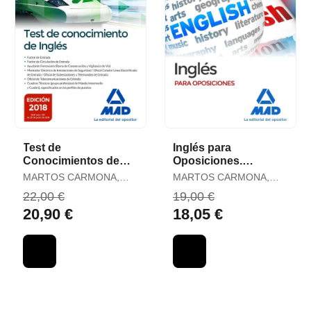
Test de
Inglés para
Conocimientos de
Oposiciones.
Inglés. Administrador
Simulacros de
MARTOS CARMONA,
MARTOS CARMONA,
de Infraestructuras
Examen
ALBA
ALBA
22,00 €
19,00 €
Ferroviarias
20,90 €
18,05 €