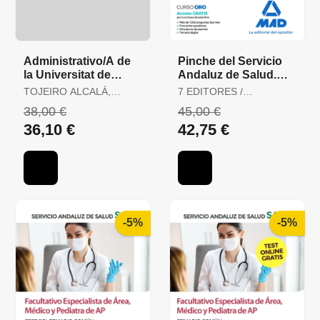
Administrativo/A de
Pinche del Servicio
la Universitat de
Andaluz de Salud.
València. Temario,
Temario Específico
TOJEIRO ALCALÁ,
7 EDITORES /
Test y Supuestos
CARLOS
GONZÁLEZ RABANAL,
38,00 €
45,00 €
Prácti
JOSÉ MANUEL /
36,10 €
42,75 €
SERRANO BARCENA,
ANA MARÍA / GONZÁLEZ
CABALLERO, MARTA
-5%
-5%