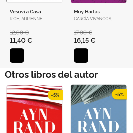
Vesuvi a Casa
Muy Hartas
RICH, ADRIENNE
GARCÍA VIVANCOS,
DAVID / TORELLÓ
TORRENS, ANTÒNIA
12,00 €
17,00 €
11,40 €
16,15 €
Otros libros del autor
-5%
-5%