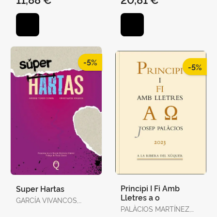
-5%
-5%
Principi I Fi Amb
Super Hartas
Lletres a o
GARCÍA VIVANCOS,
DAVID / TORELLÓ
PALÀCIOS MARTÍNEZ,