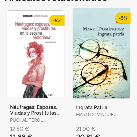
-5%
-5%
Náufragas: Esposas,
Ingrata Pàtria
Viudas y Prostitutas
MARTÍ DOMÍNGUEZ,
en la Escena
PUCHAL TEROL,
MARTÍ DOMÍNGUEZ
Victoriana
VICTORIA
12,50 €
21,90 €
11,88 €
20,81 €