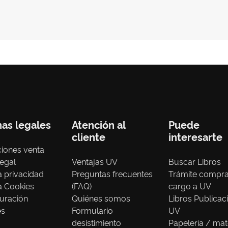
nas legales
Atención al
Puede
cliente
interesarte
iones venta
legal
Ventajas UV
Buscar Libros
ca privacidad
Preguntas frecuentes
Trámite compr
ca Cookies
(FAQ)
cargo a UV
uración
Quiénes somos
Libros Publicac
es
Formulario
UV
desistimiento
Papelería / mat