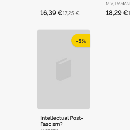
M V, RAMA
16,39 €
18,29 €
17,25 €
-5%
Intellectual Post-
Fascism?