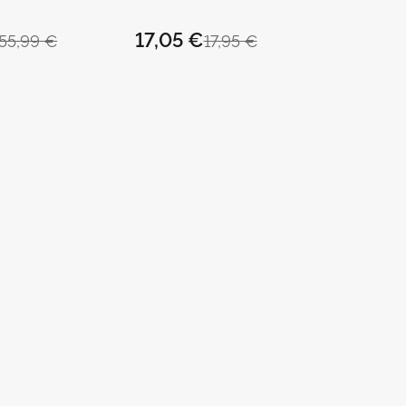
at
17,05 €
55,99 €
17,95 €
na