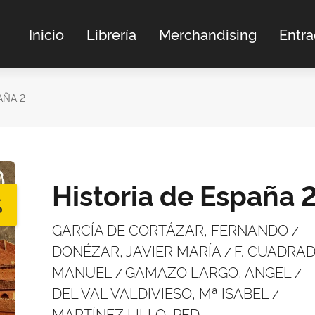
Inicio
Librería
Merchandising
Entr
AÑA 2
Historia de España 
%
GARCÍA DE CORTÁZAR, FERNANDO
/
DONÉZAR, JAVIER MARÍA
F. CUADRAD
/
MANUEL
GAMAZO LARGO, ANGEL
/
/
DEL VAL VALDIVIESO, Mª ISABEL
/
MARTÍNEZ LILLO, PED