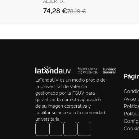
ALBERTO
SPEKTOROWSKI
74,28 €
78,19 €
Pági
LaTendaUV es un medio propio de
la Universitat de València
Condic
gestionado por la FGUV para
Aviso 
garantizar la correcta aplicación
Políti
de su imagen corporativa y
facilitar su acceso a la comunidad
Políti
universitaria
Config
Cooki