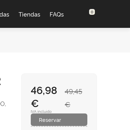
0
adas
Tiendas
FAQs
2
46,98
49,45
€
O,
€
IVA incluido
Reservar