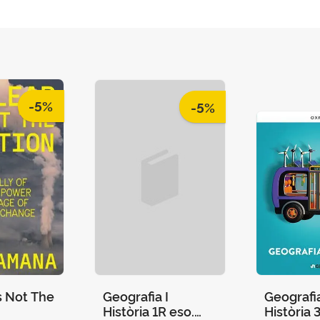
-5%
-5%
s Not The
Geografia I
Geografia
Història 1R eso.
Història 