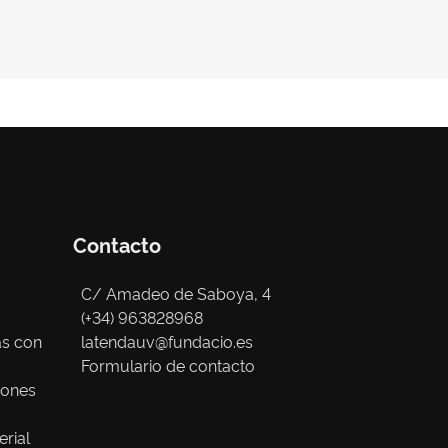
Contacto
C/ Amadeo de Saboya, 4
(+34) 963828968
as con
latendauv@fundacio.es
Formulario de contacto
iones
erial