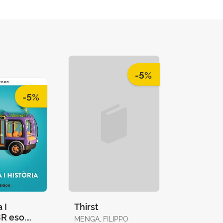
-5%
-5%
 I
Thirst
3R eso.
MENGA, FILIPPO