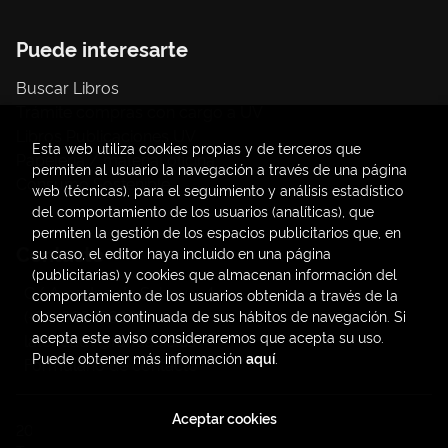
Puede interesarte
Buscar Libros
Trámite compras con cargo a UV
Libros Publicaciones UV
Esta web utiliza cookies propias y de terceros que
Papelería / material oficina
permiten al usuario la navegación a través de una página
Consumo Sostenible
web (técnicas), para el seguimiento y análisis estadístico
del comportamiento de los usuarios (analíticas), que
permiten la gestión de los espacios publicitarios que, en
Contacto
su caso, el editor haya incluido en una página
(publicitarias) y cookies que almacenan información del
C/ Amadeo de Saboya, 4
comportamiento de los usuarios obtenida a través de la
(+34) 963828968
observación continuada de sus hábitos de navegación. Si
acepta este aviso consideraremos que acepta su uso.
latendauv@fundacio.es
Puede obtener más información
aquí
.
Formulario de contacto
Aceptar cookies
2026 ©
LaTendaUV
. Todos los Derechos Reservados |