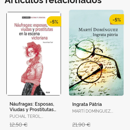
-5%
-5%
Náufragas: Esposas,
Ingrata Pàtria
Viudas y Prostitutas
MARTÍ DOMÍNGUEZ,
en la Escena
PUCHAL TEROL,
MARTÍ DOMÍNGUEZ
Victoriana
VICTORIA
12,50 €
21,90 €