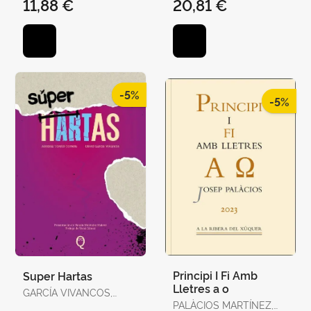
11,88 €
20,81 €
-5%
-5%
Principi I Fi Amb
Super Hartas
Lletres a o
GARCÍA VIVANCOS,
DAVID / TORELLÓ
PALÀCIOS MARTÍNEZ,