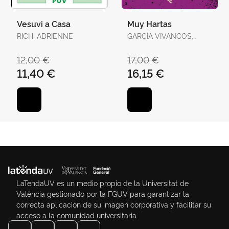
Vesuvi a Casa
Muy Hartas
RICH, ADRIENNE
GARCÍA VIVANCOS,
DAVID / TORELLÓ
TORRENS, ANTÒNIA
12,00 €
17,00 €
11,40 €
16,15 €
LaTendaUV es un medio propio de la Universitat de
València gestionado por la FGUV para garantizar la
correcta aplicación de su imagen corporativa y facilitar su
acceso a la comunidad universitaria