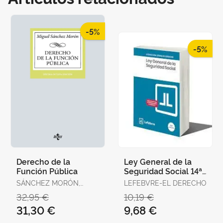
-5%
-5%
Derecho de la
Ley General de la
Función Pública
Seguridad Social 14ª
Edc. 2025
SÁNCHEZ MORÓN,
LEFEBVRE-EL DERECHO
MIGUEL
32,95 €
10,19 €
31,30 €
9,68 €