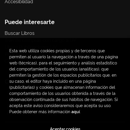
Accesibilidad
Puede interesarte
Buscar Libros
Trámite compras con cargo a UV
Libros Publicaciones UV
Esta web utiliza cookies propias y de terceros que
Papelería / material oficina
permiten al usuario la navegación a través de una página
Consumo Sostenible
web (técnicas), para el seguimiento y análisis estadístico
del comportamiento de los usuarios (analíticas), que
permiten la gestión de los espacios publicitarios que, en
Contacto
su caso, el editor haya incluido en una página
(publicitarias) y cookies que almacenan información del
C/ Amadeo de Saboya, 4
comportamiento de los usuarios obtenida a través de la
(+34) 963828968
observación continuada de sus hábitos de navegación. Si
acepta este aviso consideraremos que acepta su uso.
latendauv@fundacio.es
Puede obtener más información
aquí
.
Formulario de contacto
Aceptar cookies