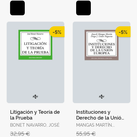
-5%
-5%
Litigación y Teoría de
Instituciones y
la Prueba
Derecho de la Unión
Europea
BONET NAVARRO, JOSÉ
MANGAS MARTÍN,
ARACELI / LIÑÁN
32,95 €
55,95 €
NOGUERAS, DIEGO J.