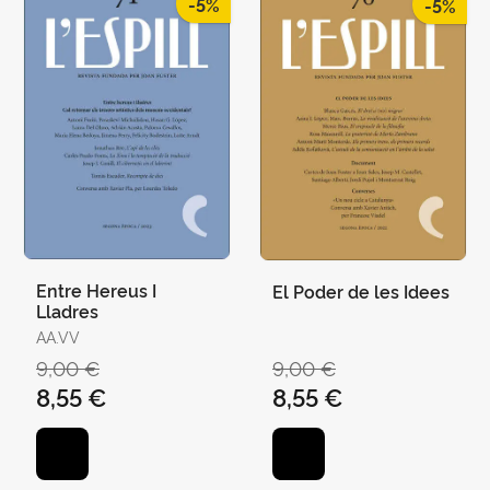
-5%
-5%
Entre Hereus I
El Poder de les Idees
Lladres
AA.VV
9,00 €
9,00 €
8,55 €
8,55 €