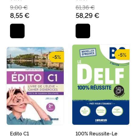
Edicion
9,00 €
61,36 €
8,55 €
58,29 €
-5%
-5%
Edito C1
100% Reussite-Le