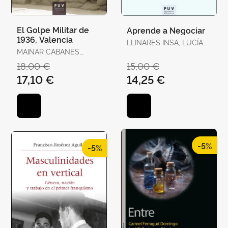
El Golpe Militar de
Aprende a Negociar
1936, Valencia
LLINARES INSA, LUCÍA
MAINAR CABANES,
INMACULADA /
ELADI
GONZÁLEZ NAVARRO,
18,00 €
15,00 €
PILAR
17,10 €
14,25 €
-5%
-5%