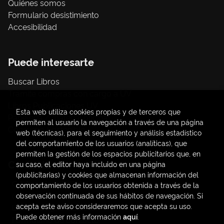
Quiénes somos
Formulario desistimiento
Accesibilidad
Puede interesarte
Buscar Libros
Trámite compras con cargo a UV
Libros Publicaciones UV
Esta web utiliza cookies propias y de terceros que
Papelería / material oficina
permiten al usuario la navegación a través de una página
Consumo Sostenible
web (técnicas), para el seguimiento y análisis estadístico
del comportamiento de los usuarios (analíticas), que
permiten la gestión de los espacios publicitarios que, en
Contacto
su caso, el editor haya incluido en una página
(publicitarias) y cookies que almacenan información del
C/ Amadeo de Saboya, 4
comportamiento de los usuarios obtenida a través de la
(+34) 963828968
observación continuada de sus hábitos de navegación. Si
acepta este aviso consideraremos que acepta su uso.
latendauv@fundacio.es
Puede obtener más información
aquí
.
Formulario de contacto