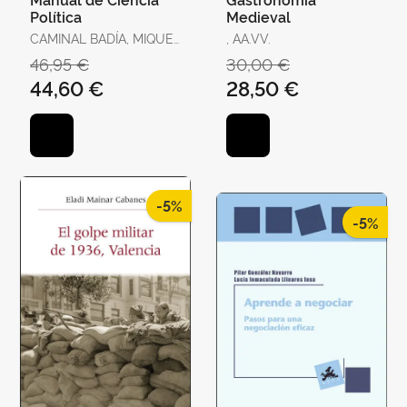
Política
Medieval
CAMINAL BADÍA, MIQUEL
, AA.VV.
/ TORRENS, XAVIER / R.
46,95 €
30,00 €
AGUILERA DE PRAT,
44,60 €
28,50 €
CESÁREO / AHEDO,
IGOR / ÁLVAREZ,
GEMMA / ANTÓN, JOAN
/ BAQUÉS, JOSEP /
BREITENSTEIN, SO
-5%
-5%