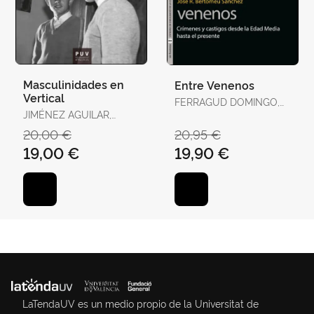
Masculinidades en
Entre Venenos
Vertical
FERRAGUD DOMINGO,
JIMÉNEZ AGUILAR,
CARMEL / BERTOMEU
FRANCISCO
SÁNCHEZ, JOSÉ RAMÓN
20,00 €
20,95 €
19,00 €
19,90 €
LaTendaUV es un medio propio de la Universitat de