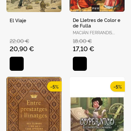
De Lletres de Color e
El Viaje
de Fulla
MACIÁN FERRANDIS,
JULIO
22,00 €
18,00 €
20,90 €
17,10 €
-5%
-5%