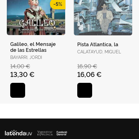
-5%
Galileo, el Mensaje
Pista Atlantica, la
de las Estrellas
CALATAYUD, MIGUEL
BAYARRI, JORDI
14,00 €
16,90 €
13,30 €
16,06 €