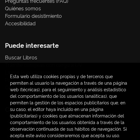
Preguntas frecuentes (FAQ)
Quiénes somos
Formulario desistimiento
Accesibilidad
Puede interesarte
Buscar Libros
Trámite compras con cargo a UV
Libros Publicaciones UV
Esta web utiliza cookies propias y de terceros que
Papelería / material oficina
permiten al usuario la navegación a través de una página
Consumo Sostenible
web (técnicas), para el seguimiento y análisis estadístico
del comportamiento de los usuarios (analíticas), que
permiten la gestión de los espacios publicitarios que, en
Contacto
su caso, el editor haya incluido en una página
(publicitarias) y cookies que almacenan información del
C/ Amadeo de Saboya, 4
comportamiento de los usuarios obtenida a través de la
(+34) 963828968
observación continuada de sus hábitos de navegación. Si
acepta este aviso consideraremos que acepta su uso.
latendauv@fundacio.es