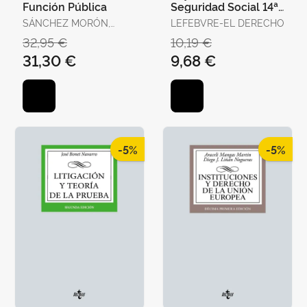
Función Pública
Seguridad Social 14ª
Edc. 2025
SÁNCHEZ MORÓN,
LEFEBVRE-EL DERECHO
MIGUEL
32,95 €
10,19 €
31,30 €
9,68 €
-5%
-5%