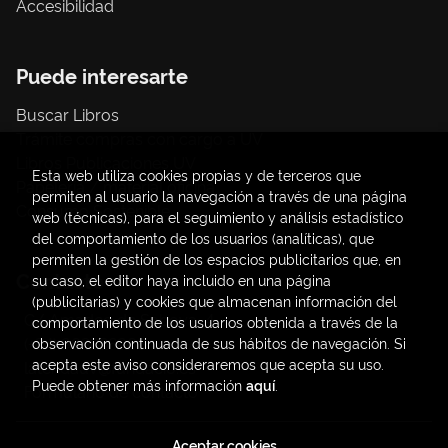
Accesibilidad
Puede interesarte
Buscar Libros
Trámite compras con cargo a UV
Libros Publicaciones UV
Esta web utiliza cookies propias y de terceros que
Papelería / material oficina
permiten al usuario la navegación a través de una página
Consumo Sostenible
web (técnicas), para el seguimiento y análisis estadístico
del comportamiento de los usuarios (analíticas), que
permiten la gestión de los espacios publicitarios que, en
Contacto
su caso, el editor haya incluido en una página
(publicitarias) y cookies que almacenan información del
C/ Amadeo de Saboya, 4
comportamiento de los usuarios obtenida a través de la
(+34) 963828968
observación continuada de sus hábitos de navegación. Si
acepta este aviso consideraremos que acepta su uso.
latendauv@fundacio.es
Puede obtener más información
aquí
.
Formulario de contacto
Aceptar cookies