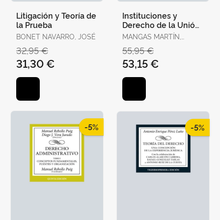
Litigación y Teoría de
Instituciones y
la Prueba
Derecho de la Unión
Europea
BONET NAVARRO, JOSÉ
MANGAS MARTÍN,
ARACELI / LIÑÁN
32,95 €
55,95 €
NOGUERAS, DIEGO J.
31,30 €
53,15 €
-5%
-5%