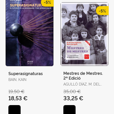
-5%
-5%
Mestres de Mestres.
Superasignaturas
2ª Edició
BAIN, KAIN
AGULLÓ DÍAZ, M. DEL
CARMEN / JUAN
19,50 €
35,00 €
AGULLÓ, BLANCA
18,53 €
33,25 €