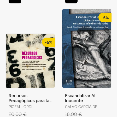
-5%
-5%
Recursos
Escandalizar Al
Pedagógicos para la
Inocente
Intervención
PIGEM, JORDI
CALVO GARCÍA DE
Socioeducativa en
LEONARDO, JUAN JOSÉ
20,00 €
18,00 €
Contextos Intercultu
/ ALCANTUD DÍAZ,