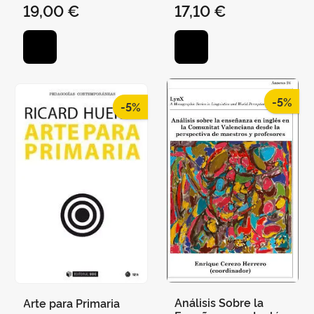
19,00 €
17,10 €
MARÍA
-5%
-5%
Análisis Sobre la
Arte para Primaria