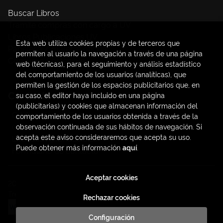
Buscar Libros
Trámite compras con cargo a UV
Libros Publicaciones UV
Esta web utiliza cookies propias y de terceros que
Papelería / material oficina
permiten al usuario la navegación a través de una página
Consumo Sostenible
web (técnicas), para el seguimiento y análisis estadístico
del comportamiento de los usuarios (analíticas), que
permiten la gestión de los espacios publicitarios que, en
Contacto
su caso, el editor haya incluido en una página
(publicitarias) y cookies que almacenan información del
C/ Amadeo de Saboya, 4
comportamiento de los usuarios obtenida a través de la
(+34) 963828968
observación continuada de sus hábitos de navegación. Si
acepta este aviso consideraremos que acepta su uso.
latendauv@fundacio.es
Puede obtener más información
aquí
.
Formulario de contacto
Aceptar cookies
2026 ©
LaTendaUV
. Todos los Derechos Reservados |
Trevenque Group
Rechazar cookies
Configuración