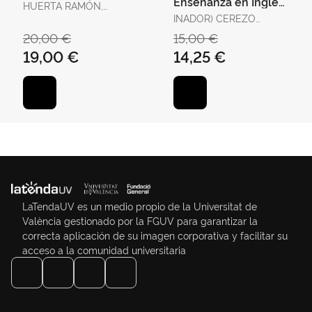
Enseñanza en Inglés
HUERTA RAMÓN,
en la Comunitat
RICARD
INADOR) CEREZO
Valenciana Desde la
HERRERO, ENRIQUE
20,00 €
15,00 €
Perspe
(COORD
19,00 €
14,25 €
LaTendaUV es un medio propio de la Universitat de
València gestionado por la FGUV para garantizar la
correcta aplicación de su imagen corporativa y facilitar su
acceso a la comunidad universitaria