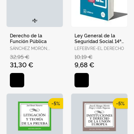
Derecho de la
Ley General de la
Función Pública
Seguridad Social 14ª
Edc. 2025
SÁNCHEZ MORÓN,
LEFEBVRE-EL DERECHO
MIGUEL
32,95 €
10,19 €
31,30 €
9,68 €
-5%
-5%