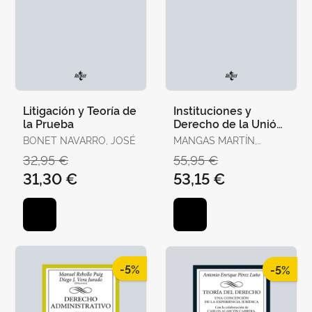
Litigación y Teoría de
Instituciones y
la Prueba
Derecho de la Unión
Europea
BONET NAVARRO, JOSÉ
MANGAS MARTÍN,
ARACELI / LIÑÁN
32,95 €
55,95 €
NOGUERAS, DIEGO J.
31,30 €
53,15 €
-5%
-5%