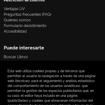
Ventajas UV
Preguntas frecuentes (FAQ)
Quiénes somos
Formulario desistimiento
Accesibilidad
Puede interesarte
Buscar Libros
Trámite compras con cargo a UV
Libros Publicaciones UV
Esta web utiliza cookies propias y de terceros que
Papelería / material oficina
permiten al usuario la navegación a través de una página
Consumo Sostenible
web (técnicas), para el seguimiento y análisis estadístico
del comportamiento de los usuarios (analíticas), que
permiten la gestión de los espacios publicitarios que, en
Contacto
su caso, el editor haya incluido en una página
(publicitarias) y cookies que almacenan información del
C/ Amadeo de Saboya, 4