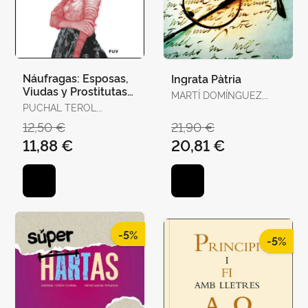
Náufragas: Esposas,
Ingrata Pàtria
Viudas y Prostitutas
MARTÍ DOMÍNGUEZ,
en la Escena
PUCHAL TEROL,
MARTÍ DOMÍNGUEZ
Victoriana
VICTORIA
12,50 €
21,90 €
11,88 €
20,81 €
-5%
-5%