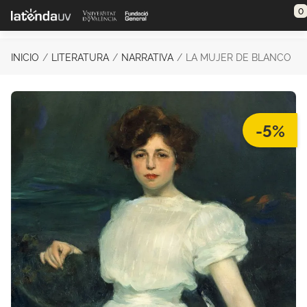
Saltar al contenido principal
0
INICIO
LITERATURA
NARRATIVA
LA MUJER DE BLANCO
-5%