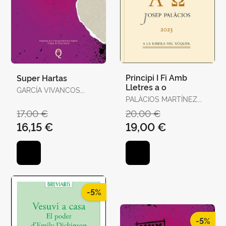
Principi I Fi Amb
Super Hartas
Lletres a o
GARCÍA VIVANCOS,
DAVID / TORELLÓ
PALÀCIOS MARTÍNEZ,
TORRENS, ANTÒNIA
JOSEP
17,00 €
20,00 €
16,15 €
19,00 €
-5%
-5%