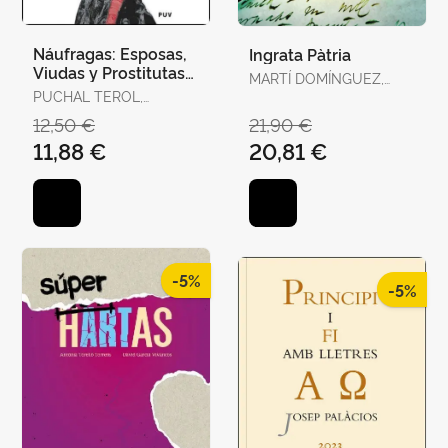
Náufragas: Esposas,
Ingrata Pàtria
Viudas y Prostitutas
MARTÍ DOMÍNGUEZ,
en la Escena
PUCHAL TEROL,
MARTÍ DOMÍNGUEZ
Victoriana
VICTORIA
12,50 €
21,90 €
11,88 €
20,81 €
-5%
-5%