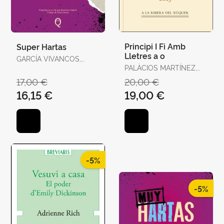
Principi I Fi Amb
Super Hartas
Lletres a o
GARCÍA VIVANCOS,
DAVID / TORELLÓ
PALÀCIOS MARTÍNEZ,
TORRENS, ANTÒNIA
JOSEP
17,00 €
20,00 €
16,15 €
19,00 €
-5%
-5%