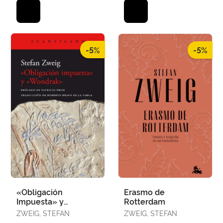
-5%
-5%
«Obligación
Erasmo de
Impuesta» y
Rotterdam
«Wondrak»
ZWEIG, STEFAN
ZWEIG, STEFAN