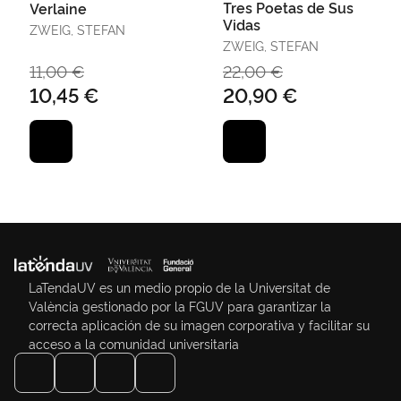
Tres Poetas de Sus
Verlaine
Vidas
ZWEIG, STEFAN
ZWEIG, STEFAN
11,00 €
22,00 €
10,45 €
20,90 €
LaTendaUV es un medio propio de la Universitat de
València gestionado por la FGUV para garantizar la
correcta aplicación de su imagen corporativa y facilitar su
acceso a la comunidad universitaria