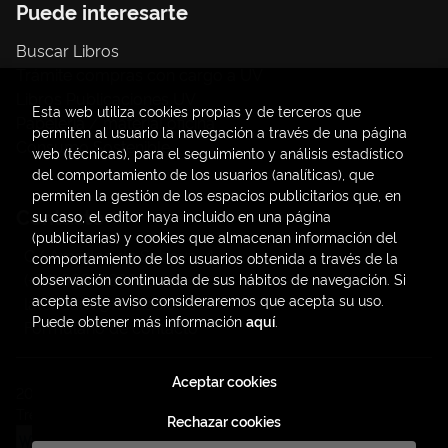
Puede interesarte
Buscar Libros
Trámite compras con cargo a UV
Libros Publicaciones UV
Esta web utiliza cookies propias y de terceros que
Papelería / material oficina
permiten al usuario la navegación a través de una página
Consumo Sostenible
web (técnicas), para el seguimiento y análisis estadístico
del comportamiento de los usuarios (analíticas), que
permiten la gestión de los espacios publicitarios que, en
Contacto
su caso, el editor haya incluido en una página
(publicitarias) y cookies que almacenan información del
C/ Amadeo de Saboya, 4
comportamiento de los usuarios obtenida a través de la
(+34) 963828968
observación continuada de sus hábitos de navegación. Si
acepta este aviso consideraremos que acepta su uso.
latendauv@fundacio.es
Puede obtener más información
aquí
.
Formulario de contacto
Aceptar cookies
2026 ©
LaTendaUV
. Todos los Derechos Reservados |
Trevenque Group
Rechazar cookies