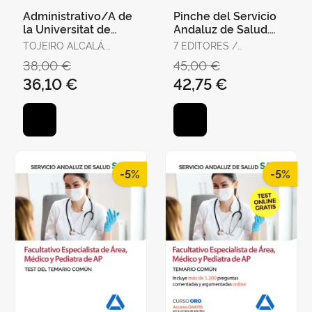
Administrativo/A de
Pinche del Servicio
la Universitat de
Andaluz de Salud.
València. Temario,
Temario Específico
TOJEIRO ALCALÁ,
7 EDITORES /
Test y Supuestos
CARLOS
GONZÁLEZ RABANAL,
38,00 €
45,00 €
Prácti
JOSÉ MANUEL /
36,10 €
42,75 €
SERRANO BARCENA,
ANA MARÍA /
GONZÁLEZ CABALLERO,
MARTA
-5%
-5%