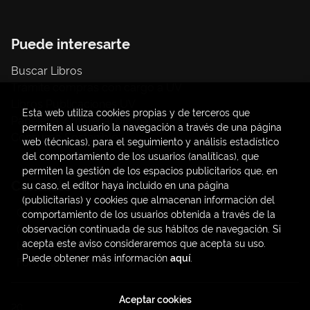
Puede interesarte
Buscar Libros
Trámite compras con cargo a UV
Libros Publicaciones UV
Esta web utiliza cookies propias y de terceros que
Papelería / material oficina
permiten al usuario la navegación a través de una página
Consumo Sostenible
web (técnicas), para el seguimiento y análisis estadístico
del comportamiento de los usuarios (analíticas), que
permiten la gestión de los espacios publicitarios que, en
Contacto
su caso, el editor haya incluido en una página
(publicitarias) y cookies que almacenan información del
C/ Amadeo de Saboya, 4
comportamiento de los usuarios obtenida a través de la
(+34) 963828968
observación continuada de sus hábitos de navegación. Si
acepta este aviso consideraremos que acepta su uso.
latendauv@fundacio.es
Puede obtener más información
aquí
.
Formulario de contacto
Aceptar cookies
2026 ©
LaTendaUV
. Todos los Derechos Reservados |