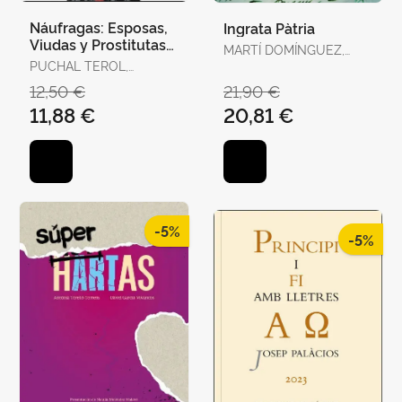
Náufragas: Esposas,
Ingrata Pàtria
Viudas y Prostitutas
MARTÍ DOMÍNGUEZ,
en la Escena
PUCHAL TEROL,
MARTÍ DOMÍNGUEZ
Victoriana
VICTORIA
12,50 €
21,90 €
11,88 €
20,81 €
-5%
-5%