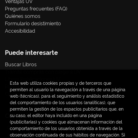
Ventajas UV
Preguntas frecuentes (FAQ)
Quiénes somos
Formulario desistimiento
Accesibilidad
Puede interesarte
Buscar Libros
Trámite compras con cargo a UV
Libros Publicaciones UV
Esta web utiliza cookies propias y de terceros que
Papelería / material oficina
permiten al usuario la navegación a través de una página
Consumo Sostenible
web (técnicas), para el seguimiento y análisis estadístico
del comportamiento de los usuarios (analíticas), que
permiten la gestión de los espacios publicitarios que, en
Contacto
su caso, el editor haya incluido en una página
(publicitarias) y cookies que almacenan información del
C/ Amadeo de Saboya, 4
comportamiento de los usuarios obtenida a través de la
(+34) 963828968
observación continuada de sus hábitos de navegación. Si