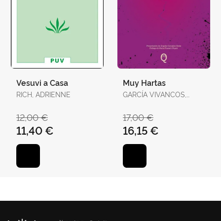
Vesuvi a Casa
Muy Hartas
RICH, ADRIENNE
GARCÍA VIVANCOS,
DAVID / TORELLÓ
TORRENS, ANTÒNIA
12,00 €
17,00 €
11,40 €
16,15 €