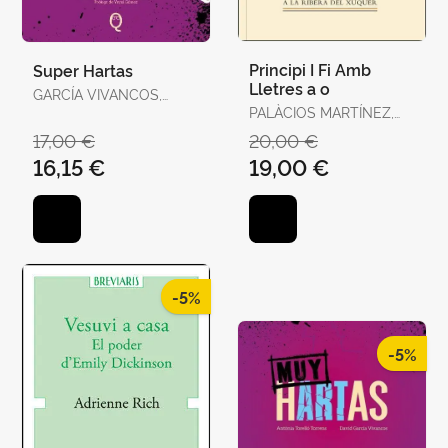
Principi I Fi Amb
Super Hartas
Lletres a o
GARCÍA VIVANCOS,
DAVID / TORELLÓ
PALÀCIOS MARTÍNEZ,
TORRENS, ANTÒNIA
JOSEP
17,00 €
20,00 €
16,15 €
19,00 €
-5%
-5%