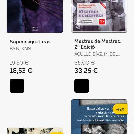
Mestres de Mestres.
Superasignaturas
2ª Edició
BAIN, KAIN
AGULLÓ DÍAZ, M. DEL
CARMEN / JUAN
19,50 €
35,00 €
AGULLÓ, BLANCA
18,53 €
33,25 €
-5%