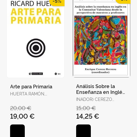
-5%
Análisis Sobre la
Arte para Primaria
Enseñanza en Inglés
HUERTA RAMÓN,
en la Comunitat
RICARD
INADOR) CEREZO
Valenciana Desde la
HERRERO, ENRIQUE
20,00 €
15,00 €
Perspe
(COORD
19,00 €
14,25 €