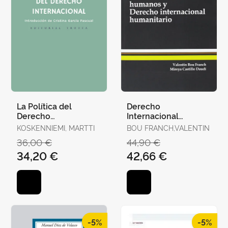
La Política del
Derecho
Derecho
Internacional
Internacional
Derechos Humanos y
KOSKENNIEMI, MARTTI
BOU FRANCH,VALENTIN
Derecho
36,00 €
44,90 €
Internacional
34,20 €
42,66 €
Humanitario
-5%
-5%