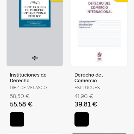
Instituciones de
Derecho del
Derecho
Comercio
Internacional Público
Internacional 11ª
DIEZ DE VELASCO,
ESPLUGUES
Edición
MANUEL
MOTA,CARLOS / PALAO
58,50 €
41,90 €
MORENO,GUILLERMO /
55,58 €
39,81 €
ESPINOSA
CALABUIG,ROSARIO /
FERNÁNDEZ
MASIÁ,ENRIQUE / GARÍN
ALEMANY,FELIPE