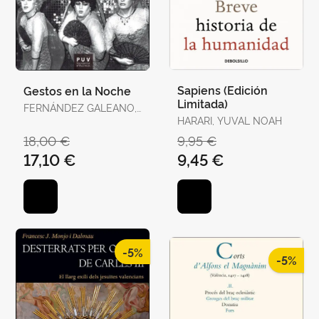
Sapiens (Edición
Gestos en la Noche
Limitada)
FERNÁNDEZ GALEANO,
JAVIER
HARARI, YUVAL NOAH
18,00 €
9,95 €
17,10 €
9,45 €
-5%
-5%