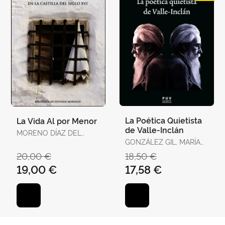
La Poética Quietista
La Vida Al por Menor
de Valle-Inclán
MORENO DÍAZ DEL
CAMPO, FRANCISCO J.
GONZÁLEZ GIL, MARÍA
ISABEL
20,00 €
18,50 €
19,00 €
17,58 €