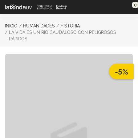
Saltar al contenido principal
0
INICIO
HUMANIDADES
HISTORIA
LA VIDA ES UN RÍO CAUDALOSO CON PELIGROSOS
RÁPIDOS
-5%